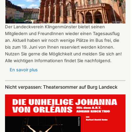
22:00
Uhr
Der Landeckverein Klingenmünster bietet seinen
Mitgliedern und FreundInnen wieder einen Tagesausflug
an. Aktuell haben wir noch wenige Plätze im Bus frei, die
bis zum 19. Juni von Ihnen reserviert werden können.
Nutzen Sie gerne die Möglichkeit und melden Sie sich an!
Alle wichtigen Informationen findet Sie nachfolgend.
En savoir plus
sur
Vereinsausflug
am
Nicht verpassen: Theatersommer auf Burg Landeck
4.
Juli
2026
nach
Freiburg