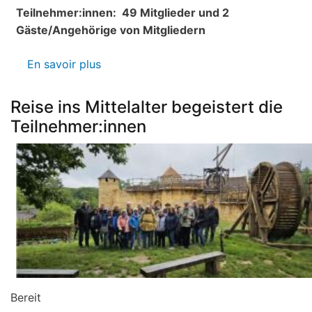
Landeckvereins
Teilnehmer:innen:
49 Mitglieder und 2
Gäste/Angehörige von Mitgliedern
En savoir plus
sur
Protokoll
der
Reise ins Mittelalter begeistert die
Mitgliederversammlung
Teilnehmer:innen
vom
26.03.2025
Bereit