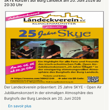
SKYE Konzert auf Burg Landeck am 20. Juni 2026 ab
Theatersommer
20:30 Uhr​​​​​​​​​​​​​​
auf
Burg
Landeck
Der Landeckverein präsentiert: 25 Jahre SKYE - Open Air
Jubiläumskonzert in der einmaligen Atmosphäre des
Burghofs der Burg Landeck am 20. Juni 2026
En savoir plus
sur