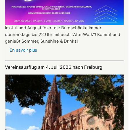
Im Juli und August feiert die Burgschänke immer
donnerstags bis 22 Uhr mit euch "AfterWork"! Kommt und
genießt Sommer, Sunshine & Drinks!
En savoir plus
sur
Im
Juli
Vereinsausflug am 4. Juli 2026 nach Freiburg
und
August
auf
der
Burg:
After
Work
donnerstags
bis