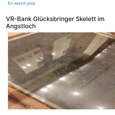
En savoir plus
sur
Reise
ins
VR-Bank Glücksbringer Skelett im
Mittelalter
Angstloch
begeistert
die
Teilnehmer:innen