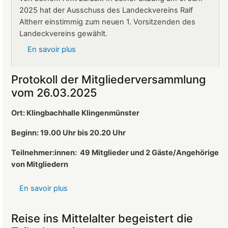
2025 hat der Ausschuss des Landeckvereins Ralf
Altherr einstimmig zum neuen 1. Vorsitzenden des
Landeckvereins gewählt.
En savoir plus
sur
Ralf
Altherr
Protokoll der Mitgliederversammlung
ist
vom 26.03.2025
neuer
1.
Ort: Klingbachhalle Klingenmünster
Vorsitzender
des
Beginn: 19.00 Uhr bis 20.20 Uhr
Landeckvereins
Teilnehmer:innen:
49 Mitglieder und 2 Gäste/Angehörige
von Mitgliedern
En savoir plus
sur
Protokoll
der
Reise ins Mittelalter begeistert die
Mitgliederversammlung