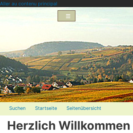
Aller au contenu principal
Menü2
Suchen
Startseite
Seitenübersicht
Impressum
Datenschutzerklärung
Herzlich Willkommen