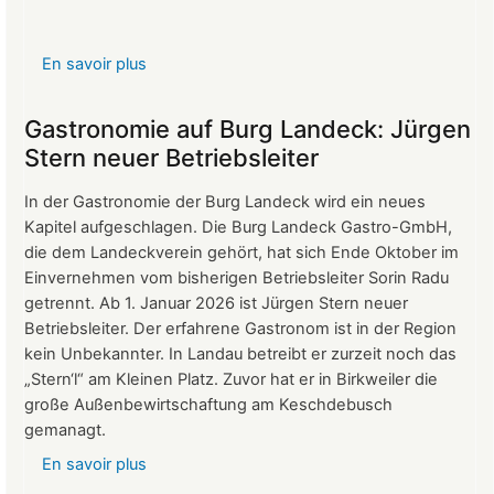
En savoir plus
sur
Protokoll
der
Gastronomie auf Burg Landeck: Jürgen
Mitgliederversammlung
Stern neuer Betriebsleiter
vom
24.
In der Gastronomie der Burg Landeck wird ein neues
März
Kapitel aufgeschlagen. Die Burg Landeck Gastro-GmbH,
2026
die dem Landeckverein gehört, hat sich Ende Oktober im
Einvernehmen vom bisherigen Betriebsleiter Sorin Radu
getrennt. Ab 1. Januar 2026 ist Jürgen Stern neuer
Betriebsleiter. Der erfahrene Gastronom ist in der Region
kein Unbekannter. In Landau betreibt er zurzeit noch das
„Stern‘l“ am Kleinen Platz. Zuvor hat er in Birkweiler die
große Außenbewirtschaftung am Keschdebusch
gemanagt.
En savoir plus
sur
Gastronomie