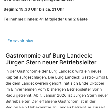
Beginn: 19.30 Uhr bis ca. 21 Uhr
Teilnehmer:innen: 41
Mitglieder und 2 Gäste
En savoir plus
sur
Protokoll
der
Gastronomie auf Burg Landeck:
Mitgliederversammlung
Jürgen Stern neuer Betriebsleiter
vom
24.
In der Gastronomie der Burg Landeck wird ein neues
März
Kapitel aufgeschlagen. Die Burg Landeck Gastro-GmbH,
2026
die dem Landeckverein gehört, hat sich Ende Oktober
im Einvernehmen vom bisherigen Betriebsleiter Sorin
Radu getrennt. Ab 1. Januar 2026 ist Jürgen Stern neuer
Betriebsleiter. Der erfahrene Gastronom ist in der
Region kein Unbekannter. In Landau betreibt er zurzeit