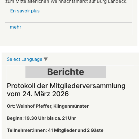
zum Mittelalterlichen Weihnachtsmarkt auf Burg Landeck.
En savoir plus
sur
Mittelalterlicher
Weihnachtsmarkt
mehr
auf
der
Burg
Landeck
Select Language
▼
Berichte
Protokoll der Mitgliederversammlung
vom 24. März 2026
Ort: Weinhof Pfeffer, Klingenmünster
Beginn: 19.30 Uhr bis ca. 21 Uhr
Teilnehmer:innen: 41
Mitglieder und 2 Gäste