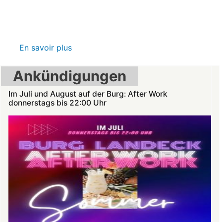
En savoir plus
sur
VR-
Ankündigungen
Bank
Glücksbringer
Im Juli und August auf der Burg: After Work
Skelett
donnerstags bis 22:00 Uhr
im
Angstloch