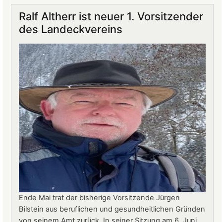
auf
Ralf Altherr ist neuer 1. Vorsitzender
Burg
des Landeckvereins
Landeck:
Jürgen
Stern
neuer
Betriebsleiter
Ende Mai trat der bisherige Vorsitzende Jürgen
Bilstein aus beruflichen und gesundheitlichen Gründen
von seinem Amt zurück. In seiner Sitzung am 6. Juni