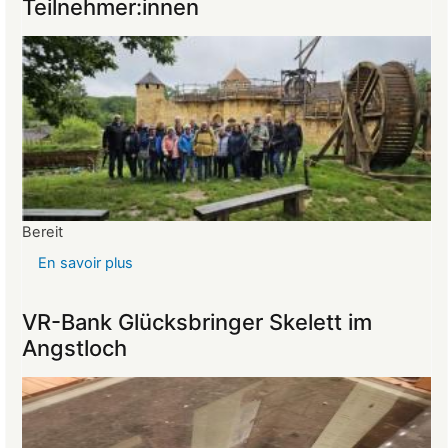
Teilnehmer:innen
vom
26.03.2025
Bereit
En savoir plus
sur
Reise
ins
VR-Bank Glücksbringer Skelett im
Mittelalter
Angstloch
begeistert
die
Teilnehmer:innen