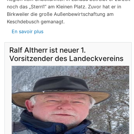
noch das „Stern‘l“ am Kleinen Platz. Zuvor hat er in
Birkweiler die große Außenbewirtschaftung am
Keschdebusch gemanagt.
En savoir plus
sur
Gastronomie
auf
Ralf Altherr ist neuer 1.
Burg
Vorsitzender des Landeckvereins
Landeck:
Jürgen
Stern
neuer
Betriebsleiter