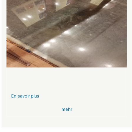
En savoir plus
sur
VR-
mehr
Bank
Glücksbringer
Skelett
im