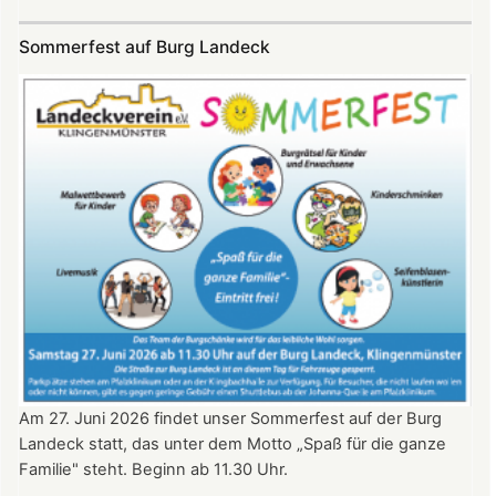
SKYE
Konzert
Sommerfest auf Burg Landeck
auf
Burg
Landeck
am
20.
Juni
2026
ab
20:30
Uhr​​​​​​​​​​​​​​
Am 27. Juni 2026 findet unser Sommerfest auf der Burg
Landeck statt, das unter dem Motto „Spaß für die ganze
Familie" steht. Beginn ab 11.30 Uhr.