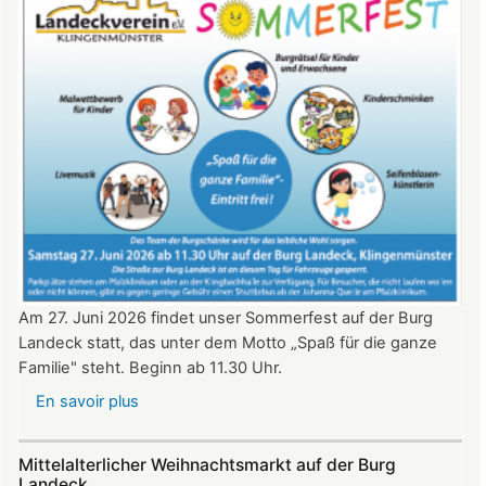
Landeck
am
20.
Juni
2026
ab
20:30
Uhr​​​​​​​​​​​​​​
Am 27. Juni 2026 findet unser Sommerfest auf der Burg
Landeck statt, das unter dem Motto „Spaß für die ganze
Familie" steht. Beginn ab 11.30 Uhr.
En savoir plus
sur
Sommerfest
auf
Mittelalterlicher Weihnachtsmarkt auf der Burg
Burg
Landeck