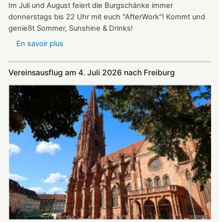
Im Juli und August feiert die Burgschänke immer
donnerstags bis 22 Uhr mit euch "AfterWork"! Kommt und
genießt Sommer, Sunshine & Drinks!
En savoir plus
sur
Im
Juli
Vereinsausflug am 4. Juli 2026 nach Freiburg
und
August
auf
der
Burg:
After
Work
donnerstags
bis
22:00
Uhr