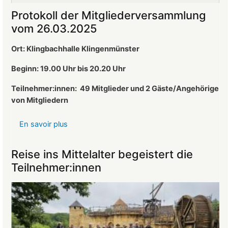
Altherr
Protokoll der Mitgliederversammlung
ist
vom 26.03.2025
neuer
1.
Ort: Klingbachhalle Klingenmünster
Vorsitzender
des
Beginn: 19.00 Uhr bis 20.20 Uhr
Landeckvereins
Teilnehmer:innen:
49 Mitglieder und 2 Gäste/Angehörige
von Mitgliedern
En savoir plus
sur
Protokoll
der
Reise ins Mittelalter begeistert die
Mitgliederversammlung
Teilnehmer:innen
vom
26.03.2025