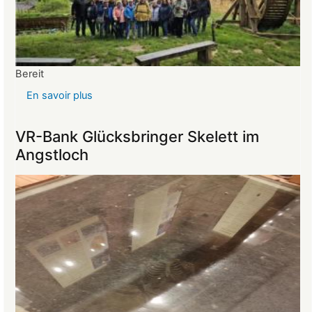
Bereit
En savoir plus
sur
Reise
ins
VR-Bank Glücksbringer Skelett im
Mittelalter
Angstloch
begeistert
die
Teilnehmer:innen