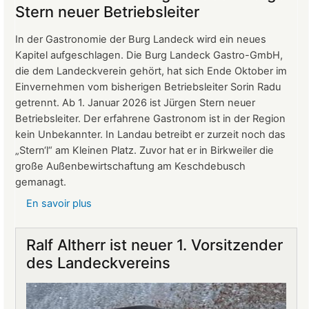
Mitgliederversammlung
Stern neuer Betriebsleiter
vom
24.
In der Gastronomie der Burg Landeck wird ein neues
März
Kapitel aufgeschlagen. Die Burg Landeck Gastro-GmbH,
2026
die dem Landeckverein gehört, hat sich Ende Oktober im
Einvernehmen vom bisherigen Betriebsleiter Sorin Radu
getrennt. Ab 1. Januar 2026 ist Jürgen Stern neuer
Betriebsleiter. Der erfahrene Gastronom ist in der Region
kein Unbekannter. In Landau betreibt er zurzeit noch das
„Stern‘l“ am Kleinen Platz. Zuvor hat er in Birkweiler die
große Außenbewirtschaftung am Keschdebusch
gemanagt.
En savoir plus
sur
Gastronomie
auf
Ralf Altherr ist neuer 1. Vorsitzender
Burg
des Landeckvereins
Landeck:
Jürgen
Stern