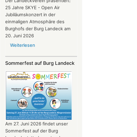
Der Landeckverein präsentiert:
25 Jahre SKYE - Open Air
Jubiläumskonzert in der
einmaligen Atmosphäre des
Burghofs der Burg Landeck am
20. Juni 2026
Weiterlesen
über
SKYE
Konzert
Sommerfest auf Burg Landeck
auf
Burg
Landeck
am
20.
Juni
2026
ab
20:30
Am 27. Juni 2026 findet unser
Uhr​​​​​​​​​​​​​​
Sommerfest auf der Burg