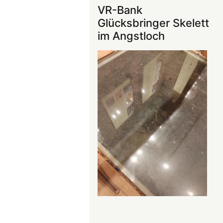
ins
VR-Bank
Mittelalter
Glücksbringer Skelett
begeistert
im Angstloch
die
Teilnehmer:innen