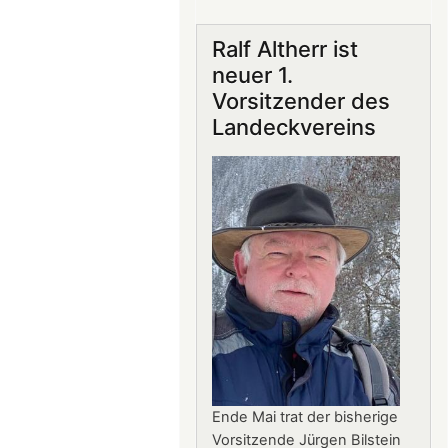
Gastronomie
auf
Ralf Altherr ist
Burg
neuer 1.
Landeck:
Vorsitzender des
Jürgen
Landeckvereins
Stern
neuer
Betriebsleiter
Ende Mai trat der bisherige
Vorsitzende Jürgen Bilstein