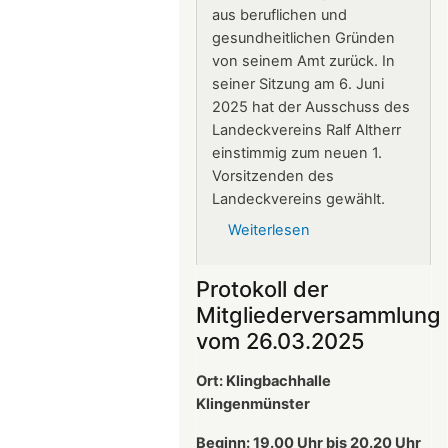
aus beruflichen und
gesundheitlichen Gründen
von seinem Amt zurück. In
seiner Sitzung am 6. Juni
2025 hat der Ausschuss des
Landeckvereins Ralf Altherr
einstimmig zum neuen 1.
Vorsitzenden des
Landeckvereins gewählt.
Weiterlesen
über
Ralf
Altherr
Protokoll der
ist
Mitgliederversammlung
neuer
vom 26.03.2025
1.
Vorsitzender
Ort: Klingbachhalle
des
Klingenmünster
Landeckvereins
Beginn: 19.00 Uhr bis 20.20 Uhr