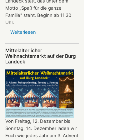
Landeck statt, das unter dem
Motto „Spaß für die ganze
Familie" steht. Beginn ab 11.30
Uhr.
Weiterlesen
über
Sommerfest
auf
Mittelalterlicher
Burg
Weihnachtsmarkt auf der Burg
Landeck
Landeck
Von Freitag, 12. Dezember bis
Sonntag, 14. Dezember laden wir
Euch wie jedes Jahr am 3. Advent