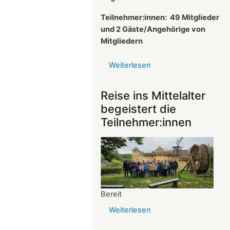
Teilnehmer:innen:
49 Mitglieder
und 2 Gäste/Angehörige von
Mitgliedern
Weiterlesen
über
Protokoll
der
Reise ins Mittelalter
Mitgliederversammlun
begeistert die
vom
Teilnehmer:innen
26.03.2025
Bereit
Weiterlesen
über
Reise