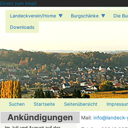
Direkt zum Inhalt
Landeckverein/Home
Burgschänke
Die Bu
Downloads
Menü2
Suchen
Startseite
Seitenübersicht
Impressu
Ankündigungen
Mail:
info@landeck-
Im Juli und August auf der