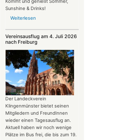
Kommt und genießt Sommer,
Sunshine & Drinks!
Weiterlesen
über
Im
Juli
Vereinsausflug am 4. Juli 2026
und
nach Freiburg
August
auf
der
Burg:
After
Work
donnerstags
bis
Der Landeckverein
22:00
Klingenmünster bietet seinen
Uhr
Mitgliedern und FreundInnen
wieder einen Tagesausflug an.
Aktuell haben wir noch wenige
Plätze im Bus frei, die bis zum 19.