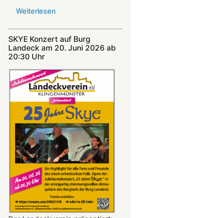
Weiterlesen
über
Nicht
verpassen:
SKYE Konzert auf Burg
Theatersommer
Landeck am 20. Juni 2026 ab
auf
20:30 Uhr​​​​​​​​​​​​​​
Burg
Landeck