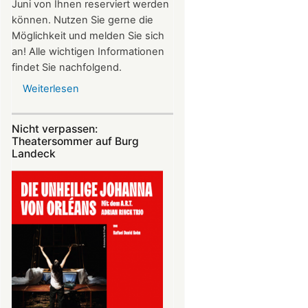
Juni von Ihnen reserviert werden
können. Nutzen Sie gerne die
Möglichkeit und melden Sie sich
an! Alle wichtigen Informationen
findet Sie nachfolgend.
Weiterlesen
über
Vereinsausflug
am
Nicht verpassen:
4.
Theatersommer auf Burg
Juli
Landeck
2026
nach
Freiburg