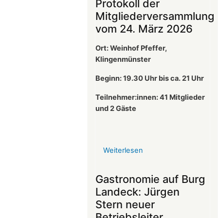
Protokoll der
Mitgliederversammlung
vom 24. März 2026
Ort: Weinhof Pfeffer,
Klingenmünster
Beginn: 19.30 Uhr bis ca. 21 Uhr
Teilnehmer:innen: 41
Mitglieder
und 2 Gäste
Weiterlesen
über
Protokoll
der
Gastronomie auf Burg
Mitgliederversammlun
Landeck: Jürgen
vom
Stern neuer
24.
Betriebsleiter
März