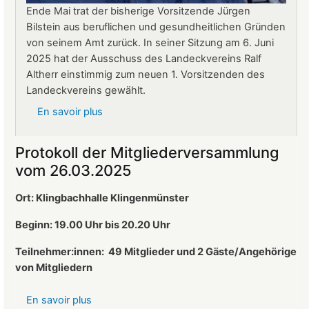
Ende Mai trat der bisherige Vorsitzende Jürgen
Bilstein aus beruflichen und gesundheitlichen Gründen
von seinem Amt zurück. In seiner Sitzung am 6. Juni
2025 hat der Ausschuss des Landeckvereins Ralf
Altherr einstimmig zum neuen 1. Vorsitzenden des
Landeckvereins gewählt.
En savoir plus
sur
Ralf
Altherr
Protokoll der Mitgliederversammlung
ist
vom 26.03.2025
neuer
1.
Ort: Klingbachhalle Klingenmünster
Vorsitzender
des
Beginn: 19.00 Uhr bis 20.20 Uhr
Landeckvereins
Teilnehmer:innen:
49 Mitglieder und 2 Gäste/Angehörige
von Mitgliedern
En savoir plus
sur