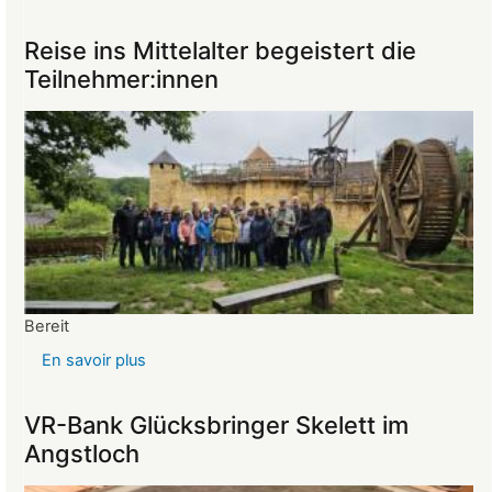
Protokoll
der
Reise ins Mittelalter begeistert die
Mitgliederversammlung
Teilnehmer:innen
vom
26.03.2025
Bereit
En savoir plus
sur
Reise
ins
VR-Bank Glücksbringer Skelett im
Mittelalter
Angstloch
begeistert
die