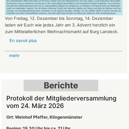
Von Freitag, 12. Dezember bis Sonntag, 14. Dezember
laden wir Euch wie jedes Jahr am 3. Advent herzlich ein
zum Mittelalterlichen Weihnachtsmarkt auf Burg Landeck.
En savoir plus
sur
Mittelalterlicher
Weihnachtsmarkt
mehr
auf
der
Burg
Landeck
Berichte
Protokoll der Mitgliederversammlung
vom 24. März 2026
Ort: Weinhof Pfeffer, Klingenmünster
Beginn: 19.30 Uhr bis ca. 21 Uhr