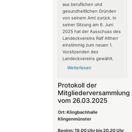
aus beruflichen und
gesundheitlichen Gründen
von seinem Amt zurück. In
seiner Sitzung am 6. Juni
2025 hat der Ausschuss des
Landeckvereins Ralf Altherr
einstimmig zum neuen 1.
Vorsitzenden des
Landeckvereins gewählt.
Weiterlesen
über
Ralf
Altherr
Protokoll der
ist
Mitgliederversammlung
neuer
vom 26.03.2025
1.
Vorsitzender
Ort: Klingbachhalle
des
Klingenmünster
Landeckvereins
Beginn: 19.00 Uhr bis 20.20 Uhr