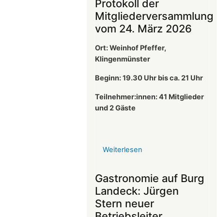
Protokoll der
Mitgliederversammlung
vom 24. März 2026
Ort: Weinhof Pfeffer,
Klingenmünster
Beginn: 19.30 Uhr bis ca. 21 Uhr
Teilnehmer:innen: 41
Mitglieder
und 2 Gäste
Weiterlesen
über
Protokoll
der
Gastronomie auf Burg
Mitgliederversammlun
Landeck: Jürgen
vom
Stern neuer
24.
Betriebsleiter
März