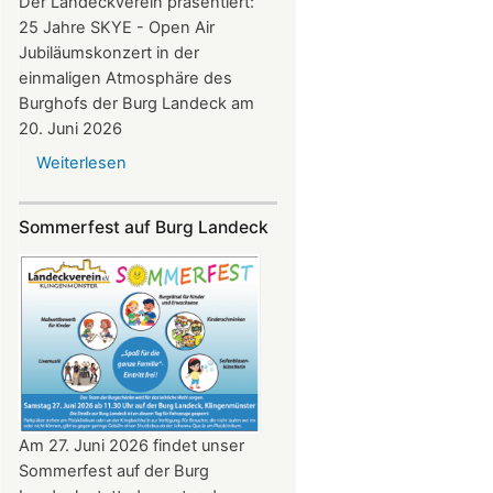
Der Landeckverein präsentiert:
25 Jahre SKYE - Open Air
Jubiläumskonzert in der
einmaligen Atmosphäre des
Burghofs der Burg Landeck am
20. Juni 2026
Weiterlesen
über
SKYE
Konzert
Sommerfest auf Burg Landeck
auf
Burg
Landeck
am
20.
Juni
2026
ab
20:30
Am 27. Juni 2026 findet unser
Uhr​​​​​​​​​​​​​​
Sommerfest auf der Burg