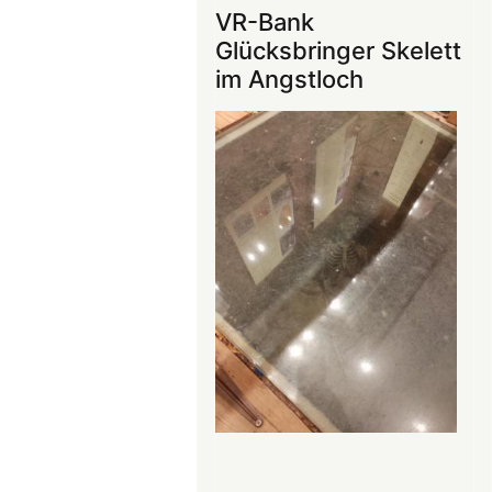
ins
VR-Bank
Mittelalter
Glücksbringer Skelett
begeistert
im Angstloch
die
Teilnehmer:innen