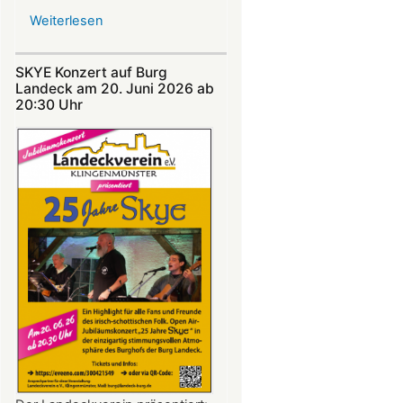
Weiterlesen
über
Nicht
verpassen:
SKYE Konzert auf Burg
Theatersommer
Landeck am 20. Juni 2026 ab
auf
20:30 Uhr​​​​​​​​​​​​​​
Burg
Landeck