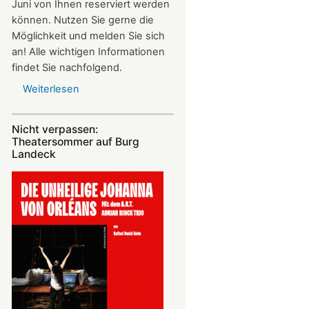
Juni von Ihnen reserviert werden
können. Nutzen Sie gerne die
Möglichkeit und melden Sie sich
an! Alle wichtigen Informationen
findet Sie nachfolgend.
Weiterlesen
über
Vereinsausflug
am
Nicht verpassen:
4.
Theatersommer auf Burg
Juli
Landeck
2026
nach
Freiburg