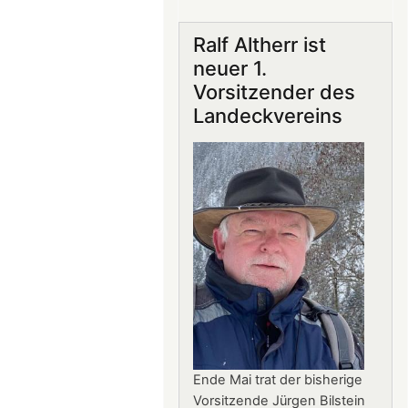
Gastronomie
auf
Ralf Altherr ist
Burg
neuer 1.
Landeck:
Vorsitzender des
Jürgen
Landeckvereins
Stern
neuer
Betriebsleiter
Ende Mai trat der bisherige
Vorsitzende Jürgen Bilstein