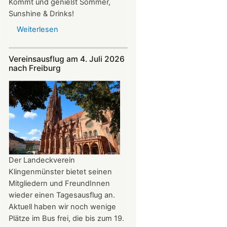
Kommt und genießt Sommer,
Sunshine & Drinks!
Weiterlesen
über
Im
Juli
Vereinsausflug am 4. Juli 2026
und
nach Freiburg
August
auf
der
Burg:
After
Work
donnerstags
bis
Der Landeckverein
22:00
Klingenmünster bietet seinen
Uhr
Mitgliedern und FreundInnen
wieder einen Tagesausflug an.
Aktuell haben wir noch wenige
Plätze im Bus frei, die bis zum 19.