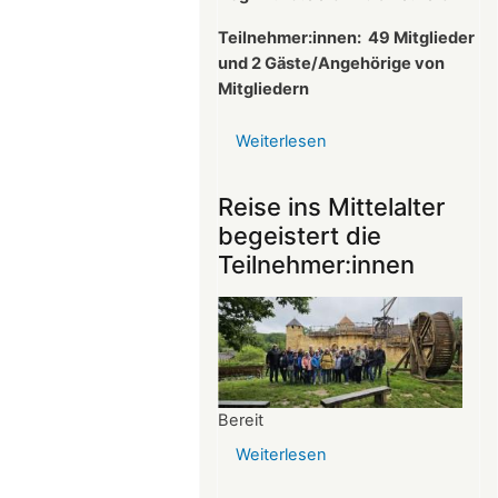
Teilnehmer:innen:
49 Mitglieder
und 2 Gäste/Angehörige von
Mitgliedern
Weiterlesen
über
Protokoll
der
Reise ins Mittelalter
Mitgliederversammlun
begeistert die
vom
Teilnehmer:innen
26.03.2025
Bereit
Weiterlesen
über
Reise