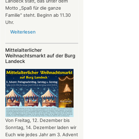
Landeck statt, das unter dem
Motto „Spaß für die ganze
Familie" steht. Beginn ab 11.30
Uhr.
Weiterlesen
über
Sommerfest
auf
Mittelalterlicher
Burg
Weihnachtsmarkt auf der Burg
Landeck
Landeck
Von Freitag, 12. Dezember bis
Sonntag, 14. Dezember laden wir
Euch wie jedes Jahr am 3. Advent