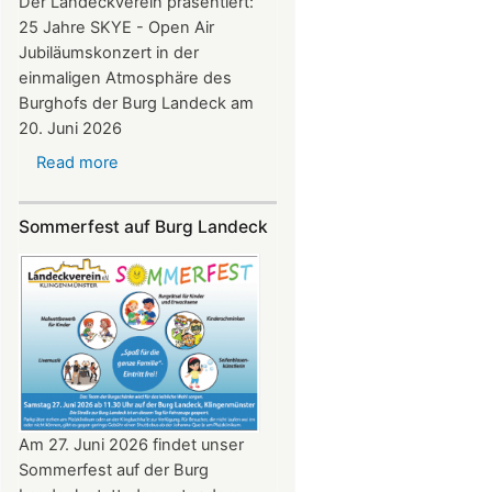
Der Landeckverein präsentiert:
25 Jahre SKYE - Open Air
Jubiläumskonzert in der
einmaligen Atmosphäre des
Burghofs der Burg Landeck am
20. Juni 2026
Read more
about
SKYE
Konzert
Sommerfest auf Burg Landeck
auf
Burg
Landeck
am
20.
Juni
2026
ab
20:30
Am 27. Juni 2026 findet unser
Uhr​​​​​​​​​​​​​​
Sommerfest auf der Burg