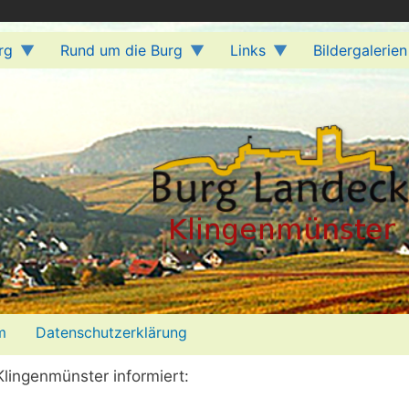
rg
Rund um die Burg
Links
Bildergalerien
m
Datenschutzerklärung
lingenmünster informiert: