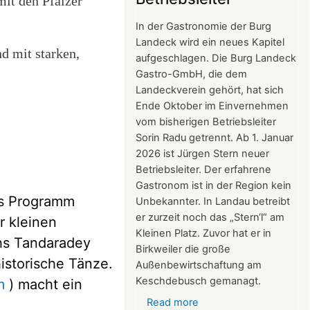
it den Pfälzer
2026
In der Gastronomie der Burg
Landeck wird ein neues Kapitel
d mit starken,
aufgeschlagen. Die Burg Landeck
Gastro-GmbH, die dem
Landeckverein gehört, hat sich
Ende Oktober im Einvernehmen
vom bisherigen Betriebsleiter
Sorin Radu getrennt. Ab 1. Januar
2026 ist Jürgen Stern neuer
Betriebsleiter. Der erfahrene
Gastronom ist in der Region kein
es Programm
Unbekannter. In Landau betreibt
er zurzeit noch das „Stern‘l“ am
r kleinen
Kleinen Platz. Zuvor hat er in
chs Tandaradey
Birkweiler die große
istorische Tänze.
Außenbewirtschaftung am
Keschdebusch gemanagt.
m
)
macht ein
Read more
about