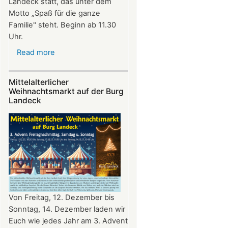
Landeck statt, das unter dem
Motto „Spaß für die ganze
Familie" steht. Beginn ab 11.30
Uhr.
Read more
about
Sommerfest
auf
Mittelalterlicher
Burg
Weihnachtsmarkt auf der Burg
Landeck
Landeck
Von Freitag, 12. Dezember bis
Sonntag, 14. Dezember laden wir
Euch wie jedes Jahr am 3. Advent