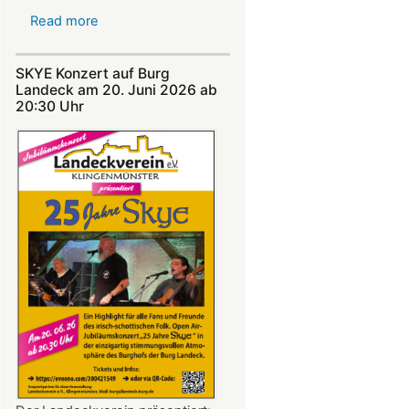
Read more
about
Nicht
verpassen:
SKYE Konzert auf Burg
Theatersommer
Landeck am 20. Juni 2026 ab
auf
20:30 Uhr​​​​​​​​​​​​​​
Burg
Landeck