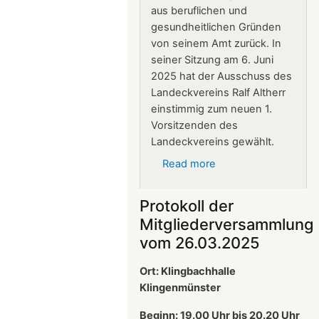
aus beruflichen und
gesundheitlichen Gründen
von seinem Amt zurück. In
seiner Sitzung am 6. Juni
2025 hat der Ausschuss des
Landeckvereins Ralf Altherr
einstimmig zum neuen 1.
Vorsitzenden des
Landeckvereins gewählt.
Read more
about
Ralf
Altherr
Protokoll der
ist
Mitgliederversammlung
neuer
vom 26.03.2025
1.
Vorsitzender
Ort: Klingbachhalle
des
Klingenmünster
Landeckvereins
Beginn: 19.00 Uhr bis 20.20 Uhr