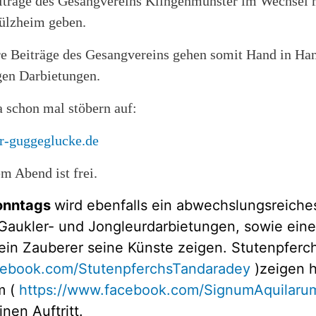
iträge des Gesangvereins Klingenmünster im Wechsel m
ülzheim geben.
e Beiträge des Gesangvereins gehen somit Hand in Han
ägen Darbietungen.
a schon mal stöbern auf:
er-guggeglucke.de
em Abend ist frei.
onntags
wird ebenfalls ein abwechslungsreich
aukler- und Jongleurdarbietungen, sowie eine
ein Zauberer seine Künste zeigen. Stutenpfer
cebook.com/StutenpferchsTandaradey
)
zeigen h
m (
https://www.facebook.com/SignumAquilaru
nen Auftritt.