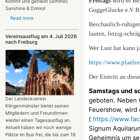
Freitags
wird es Be
Kommt und genießt Sommer,
Sunshine & Drinks!
GuggeGlucke e.V R
Read more
about
Beschaulich-ruhiger
Im
Juli
lauten, fetzig-schr
Vereinsausflug am 4. Juli 2026
und
nach Freiburg
August
Wer Lust hat kann j
auf
der
https://www.pfaelz
Burg:
After
Der Eintritt an dies
Work
donnerstags
Samstags und s
bis
Der Landeckverein
geboten. Neben G
22:00
Klingenmünster bietet seinen
Feuershow, wird 
Uhr
Mitgliedern und FreundInnen
(
https://www.fa
wieder einen Tagesausflug an.
Signum Aquilaru
Aktuell haben wir noch wenige
Plätze im Bus frei, die bis zum 19.
Geheimnis um sei