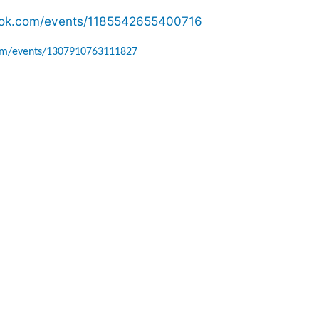
ook.com/events/1185542655400716
om/events/1307910763111827