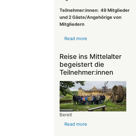
Teilnehmer:innen:
49 Mitglieder
und 2 Gäste/Angehörige von
Mitgliedern
Read more
about
Protokoll
der
Reise ins Mittelalter
Mitgliederversammlun
begeistert die
vom
Teilnehmer:innen
26.03.2025
Bereit
Read more
about
Reise