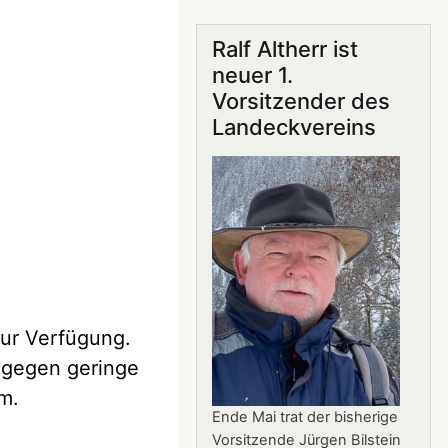
Gastronomie
auf
Ralf Altherr ist
Burg
neuer 1.
Landeck:
Vorsitzender des
Jürgen
Landeckvereins
Stern
neuer
Betriebsleiter
zur Verfügung.
s gegen geringe
m.
Ende Mai trat der bisherige
Vorsitzende Jürgen Bilstein