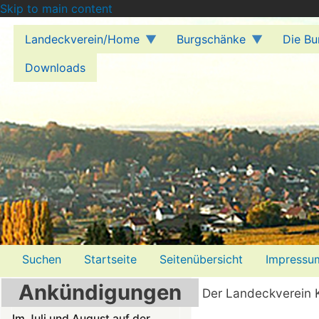
Skip to main content
Landeckverein/Home
Burgschänke
Die Bu
Downloads
Menü2
Suchen
Startseite
Seitenübersicht
Impressu
Ankündigungen
Der Landeckverein K
Im Juli und August auf der