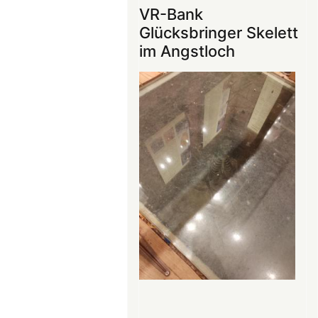
ins
VR-Bank
Mittelalter
Glücksbringer Skelett
begeistert
im Angstloch
die
Teilnehmer:innen