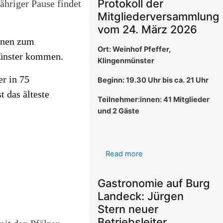
Protokoll der
hriger Pause findet
Mitgliederversammlung
vom 24. März 2026
innen zum
Ort: Weinhof Pfeffer,
münster kommen.
Klingenmünster
r in 75
Beginn: 19.30 Uhr bis ca. 21 Uhr
t das älteste
Teilnehmer:innen: 41
Mitglieder
und 2 Gäste
Read more
about
Protokoll
der
Gastronomie auf Burg
Mitgliederversammlun
Landeck: Jürgen
vom
Stern neuer
24.
Betriebsleiter
März