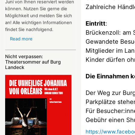
Juni von Ihnen reserviert werden
Zahlreiche Händl
können. Nutzen Sie gerne die
Möglichkeit und melden Sie sich
Eintritt
:
an! Alle wichtigen Informationen
findet Sie nachfolgend.
Brückenzoll: am 
Read more
about
Gewandete Besuc
Vereinsausflug
Mitglieder im La
am
Nicht verpassen:
Kinder dürfen oh
4.
Theatersommer auf Burg
Juli
Landeck
2026
Die Einnahmen k
nach
Freiburg
Der Weg zur Burg
Parkplätze stehe
Für Besucher:inn
Gebühr einen Shu
https://www.faceb