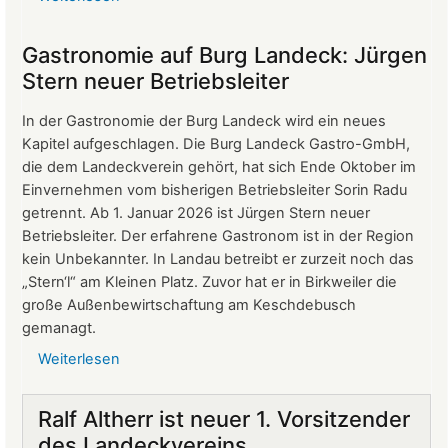
Protokoll
der
Gastronomie auf Burg Landeck: Jürgen
Mitgliederversammlung
Stern neuer Betriebsleiter
vom
24.
In der Gastronomie der Burg Landeck wird ein neues
März
Kapitel aufgeschlagen. Die Burg Landeck Gastro-GmbH,
2026
die dem Landeckverein gehört, hat sich Ende Oktober im
Einvernehmen vom bisherigen Betriebsleiter Sorin Radu
getrennt. Ab 1. Januar 2026 ist Jürgen Stern neuer
Betriebsleiter. Der erfahrene Gastronom ist in der Region
kein Unbekannter. In Landau betreibt er zurzeit noch das
„Stern‘l“ am Kleinen Platz. Zuvor hat er in Birkweiler die
große Außenbewirtschaftung am Keschdebusch
gemanagt.
Weiterlesen
über
Gastronomie
auf
Ralf Altherr ist neuer 1. Vorsitzender
Burg
des Landeckvereins