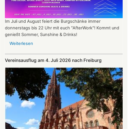
Im Juli und August feiert die Burgschänke immer
donnerstags bis 22 Uhr mit euch "AfterWork"! Kommt und
genießt Sommer, Sunshine & Drinks!
Weiterlesen
über
Im
Juli
Vereinsausflug am 4. Juli 2026 nach Freiburg
und
August
auf
der
Burg:
After
Work
donnerstags
bis
22:00