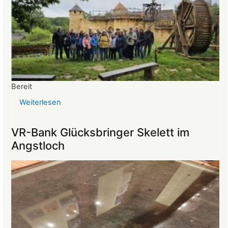
Bereit
Weiterlesen
über
Reise
ins
VR-Bank Glücksbringer Skelett im
Mittelalter
Angstloch
begeistert
die
Teilnehmer:innen