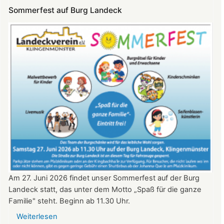
Konzert
Sommerfest auf Burg Landeck
auf
Burg
Landeck
am
20.
Juni
2026
ab
20:30
Uhr​​​​​​​​​​​​​​
Am 27. Juni 2026 findet unser Sommerfest auf der Burg
Landeck statt, das unter dem Motto „Spaß für die ganze
Familie" steht. Beginn ab 11.30 Uhr.
Weiterlesen
über