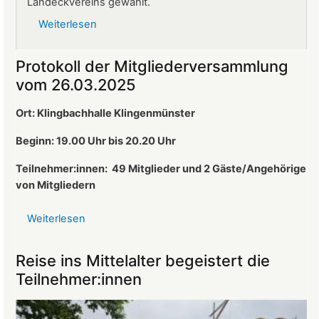
Landeckvereins gewählt.
Weiterlesen
über
Ralf
Altherr
Protokoll der Mitgliederversammlung
ist
vom 26.03.2025
neuer
1.
Ort: Klingbachhalle Klingenmünster
Vorsitzender
des
Beginn: 19.00 Uhr bis 20.20 Uhr
Landeckvereins
Teilnehmer:innen:
49 Mitglieder und 2 Gäste/Angehörige
von Mitgliedern
Weiterlesen
über
Protokoll
der
Reise ins Mittelalter begeistert die
Mitgliederversammlung
Teilnehmer:innen
vom
26.03.2025