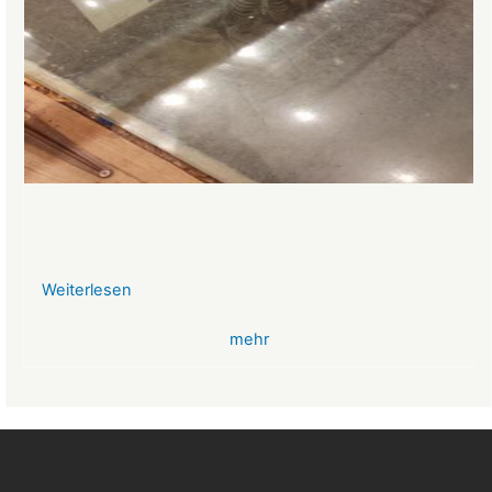
Weiterlesen
über
VR-
mehr
Bank
Glücksbringer
Skelett
im
Angstloch