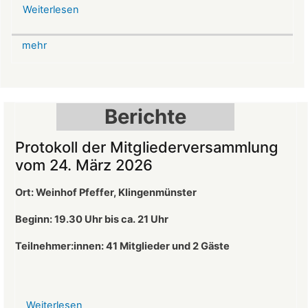
Weiterlesen
über
Mittelalterlicher
Weihnachtsmarkt
mehr
auf
der
Burg
Landeck
Berichte
Protokoll der Mitgliederversammlung
vom 24. März 2026
Ort: Weinhof Pfeffer, Klingenmünster
Beginn: 19.30 Uhr bis ca. 21 Uhr
Teilnehmer:innen: 41
Mitglieder und 2 Gäste
Weiterlesen
über