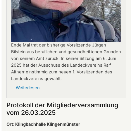
Ende Mai trat der bisherige Vorsitzende Jürgen
Bilstein aus beruflichen und gesundheitlichen Gründen
von seinem Amt zurück. In seiner Sitzung am 6. Juni
2025 hat der Ausschuss des Landeckvereins Ralf
Altherr einstimmig zum neuen 1. Vorsitzenden des
Landeckvereins gewählt.
Weiterlesen
über
Ralf
Altherr
Protokoll der Mitgliederversammlung
ist
vom 26.03.2025
neuer
1.
Ort: Klingbachhalle Klingenmünster
Vorsitzender