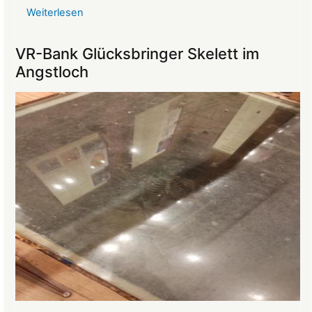
Weiterlesen
über
Reise
ins
VR-Bank Glücksbringer Skelett im
Mittelalter
Angstloch
begeistert
die
Teilnehmer:innen