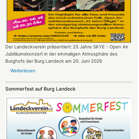
Der Landeckverein präsentiert: 25 Jahre SKYE - Open Air
Jubiläumskonzert in der einmaligen Atmosphäre des
Burghofs der Burg Landeck am 20. Juni 2026
Weiterlesen
über
SKYE
Konzert
Sommerfest auf Burg Landeck
auf
Burg
Landeck
am
20.
Juni
2026