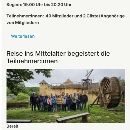
des
Beginn: 19.00 Uhr bis 20.20 Uhr
Landeckvereins
Teilnehmer:innen:
49 Mitglieder und 2 Gäste/Angehörige
von Mitgliedern
Weiterlesen
über
Protokoll
der
Reise ins Mittelalter begeistert die
Mitgliederversammlung
Teilnehmer:innen
vom
26.03.2025
Bereit