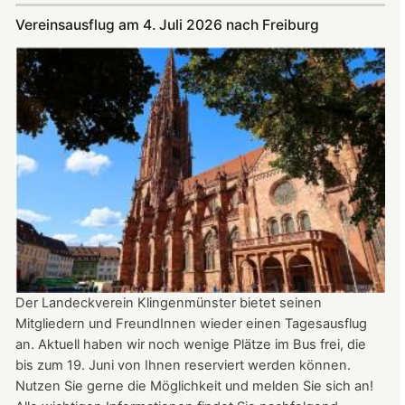
Juli
Vereinsausflug am 4. Juli 2026 nach Freiburg
und
August
auf
der
Burg:
After
Work
donnerstags
bis
22:00
Uhr
Der Landeckverein Klingenmünster bietet seinen
Mitgliedern und FreundInnen wieder einen Tagesausflug
an. Aktuell haben wir noch wenige Plätze im Bus frei, die
bis zum 19. Juni von Ihnen reserviert werden können.
Nutzen Sie gerne die Möglichkeit und melden Sie sich an!