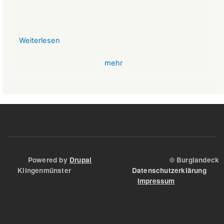
Weiterlesen
über
VR-
mehr
Bank
Glücksbringer
Skelett
im
Angstloch
Powered by
Drupal
© Burglandeck
Klingenmünster
Datenschutzerklärung
Impressum