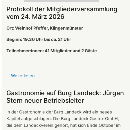
Protokoll der Mitgliederversammlung
vom 24. März 2026
Ort: Weinhof Pfeffer, Klingenmünster
Beginn: 19.30 Uhr bis ca. 21 Uhr
Teilnehmer:innen: 41
Mitglieder und 2 Gäste
Weiterlesen
über
Protokoll
der
Gastronomie auf Burg Landeck: Jürgen
Mitgliederversammlung
Stern neuer Betriebsleiter
vom
24.
In der Gastronomie der Burg Landeck wird ein neues
März
Kapitel aufgeschlagen. Die Burg Landeck Gastro-GmbH,
2026
die dem Landeckverein gehört, hat sich Ende Oktober im