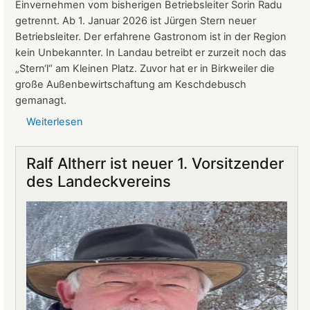
Einvernehmen vom bisherigen Betriebsleiter Sorin Radu
getrennt. Ab 1. Januar 2026 ist Jürgen Stern neuer
Betriebsleiter. Der erfahrene Gastronom ist in der Region
kein Unbekannter. In Landau betreibt er zurzeit noch das
„Stern‘l“ am Kleinen Platz. Zuvor hat er in Birkweiler die
große Außenbewirtschaftung am Keschdebusch
gemanagt.
Weiterlesen
über
Gastronomie
auf
Ralf Altherr ist neuer 1. Vorsitzender
Burg
des Landeckvereins
Landeck:
Jürgen
Stern
neuer
Betriebsleiter