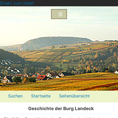
Direkt zum Inhalt
Menü2
Suchen
Startseite
Seitenübersicht
Impressum
Datenschutzerklärung
Geschichte der Burg Landeck