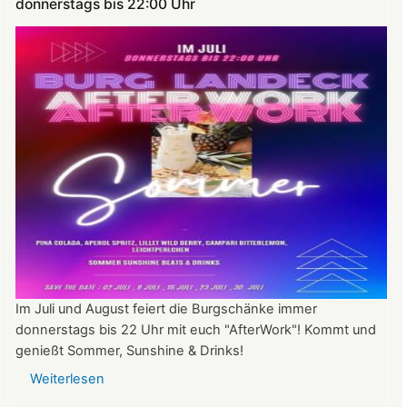
donnerstags bis 22:00 Uhr
Im Juli und August feiert die Burgschänke immer
donnerstags bis 22 Uhr mit euch "AfterWork"! Kommt und
genießt Sommer, Sunshine & Drinks!
Weiterlesen
über
Im