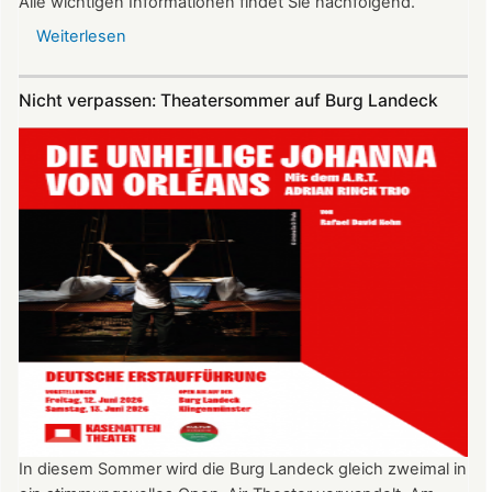
Alle wichtigen Informationen findet Sie nachfolgend.
Weiterlesen
über
Vereinsausflug
am
Nicht verpassen: Theatersommer auf Burg Landeck
4.
Juli
2026
nach
Freiburg
In diesem Sommer wird die Burg Landeck gleich zweimal in