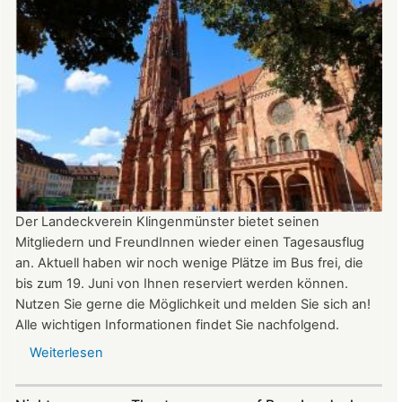
der
Burg:
After
Work
donnerstags
bis
22:00
Uhr
Der Landeckverein Klingenmünster bietet seinen
Mitgliedern und FreundInnen wieder einen Tagesausflug
an. Aktuell haben wir noch wenige Plätze im Bus frei, die
bis zum 19. Juni von Ihnen reserviert werden können.
Nutzen Sie gerne die Möglichkeit und melden Sie sich an!
Alle wichtigen Informationen findet Sie nachfolgend.
Weiterlesen
über
Vereinsausflug
am