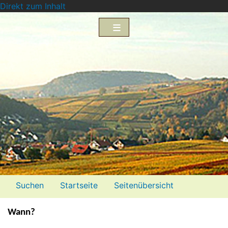
Direkt zum Inhalt
Menü2
Suchen
Startseite
Seitenübersicht
Impressum
Datenschutzerklärung
Wann?