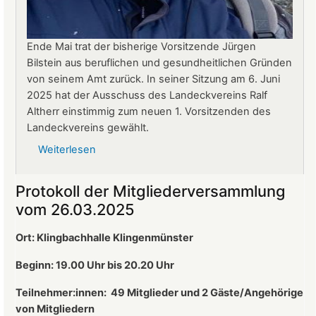
Ende Mai trat der bisherige Vorsitzende Jürgen
Bilstein aus beruflichen und gesundheitlichen Gründen
von seinem Amt zurück. In seiner Sitzung am 6. Juni
2025 hat der Ausschuss des Landeckvereins Ralf
Altherr einstimmig zum neuen 1. Vorsitzenden des
Landeckvereins gewählt.
Weiterlesen
über
Ralf
Altherr
Protokoll der Mitgliederversammlung
ist
vom 26.03.2025
neuer
1.
Ort: Klingbachhalle Klingenmünster
Vorsitzender
des
Beginn: 19.00 Uhr bis 20.20 Uhr
Landeckvereins
Teilnehmer:innen:
49 Mitglieder und 2 Gäste/Angehörige
von Mitgliedern