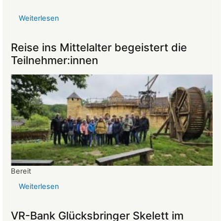
Weiterlesen
über
Protokoll
der
Reise ins Mittelalter begeistert die
Mitgliederversammlung
Teilnehmer:innen
vom
26.03.2025
Bereit
Weiterlesen
über
Reise
ins
VR-Bank Glücksbringer Skelett im
Mittelalter