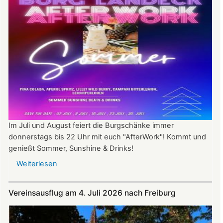
Im Juli und August feiert die Burgschänke immer
donnerstags bis 22 Uhr mit euch "AfterWork"! Kommt und
genießt Sommer, Sunshine & Drinks!
Weiterlesen
über
Im
Juli
Vereinsausflug am 4. Juli 2026 nach Freiburg
und
August
auf