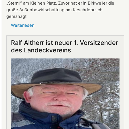
„Stern‘l“ am Kleinen Platz. Zuvor hat er in Birkweiler die
große Außenbewirtschaftung am Keschdebusch
gemanagt.
Weiterlesen
über
Gastronomie
auf
Ralf Altherr ist neuer 1. Vorsitzender
Burg
des Landeckvereins
Landeck:
Jürgen
Stern
neuer
Betriebsleiter