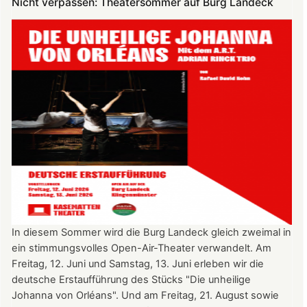
Nicht verpassen: Theatersommer auf Burg Landeck
4.
Juli
2026
nach
Freiburg
In diesem Sommer wird die Burg Landeck gleich zweimal in
ein stimmungsvolles Open-Air-Theater verwandelt. Am
Freitag, 12. Juni und Samstag, 13. Juni erleben wir die
deutsche Erstaufführung des Stücks "Die unheilige
Johanna von Orléans". Und am Freitag, 21. August sowie