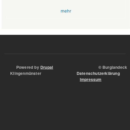
VR-
mehr
Bank
Glücksbringer
Skelett
im
Angstloch
Powered by
Drupal
© Burglandeck
Klingenmünster
Datenschutzerklärung
Impressum