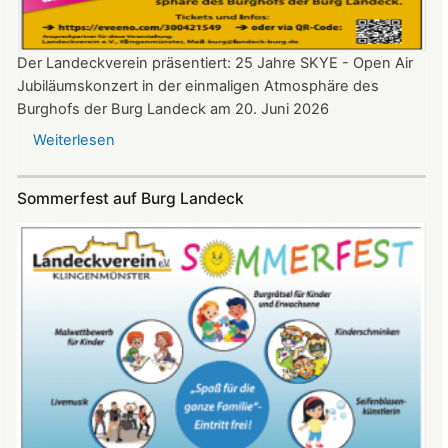
Der Landeckverein präsentiert: 25 Jahre SKYE - Open Air
Jubiläumskonzert in der einmaligen Atmosphäre des
Burghofs der Burg Landeck am 20. Juni 2026
Weiterlesen
über
SKYE
Konzert
Sommerfest auf Burg Landeck
auf
Burg
Landeck
am
20.
Juni
2026
ab
20:30
Uhr​​​​​​​​​​​​​​