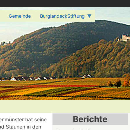
Gemeinde
BurglandeckStiftung
Berichte
genmünster hat seine
d Staunen in den