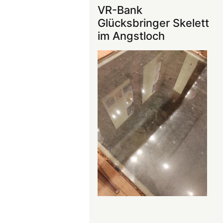
ins
VR-Bank
Mittelalter
Glücksbringer Skelett
begeistert
im Angstloch
die
Teilnehmer:innen