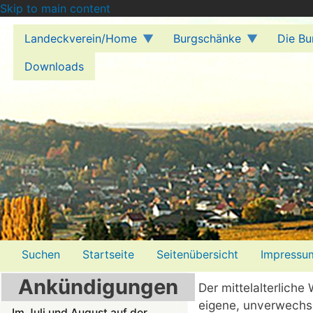
Skip to main content
Landeckverein/Home
Burgschänke
Die Bu
Downloads
Menü2
Suchen
Startseite
Seitenübersicht
Impressu
Ankündigungen
Der mittelalterlich
eigene, unverwechs
Im Juli und August auf der