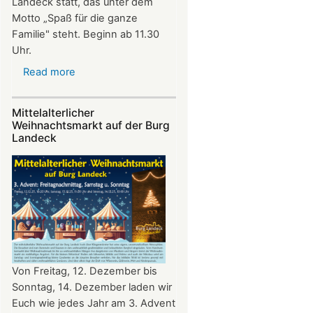
Landeck statt, das unter dem
Motto „Spaß für die ganze
Familie" steht. Beginn ab 11.30
Uhr.
Read more
about
Sommerfest
auf
Mittelalterlicher
Burg
Weihnachtsmarkt auf der Burg
Landeck
Landeck
Von Freitag, 12. Dezember bis
Sonntag, 14. Dezember laden wir
Euch wie jedes Jahr am 3. Advent