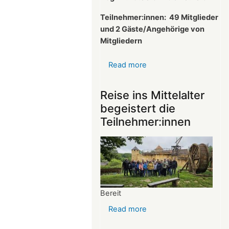
Teilnehmer:innen:
49 Mitglieder
und 2 Gäste/Angehörige von
Mitgliedern
Read more
about
Protokoll
der
Reise ins Mittelalter
Mitgliederversammlun
begeistert die
vom
Teilnehmer:innen
26.03.2025
Bereit
Read more
about
Reise