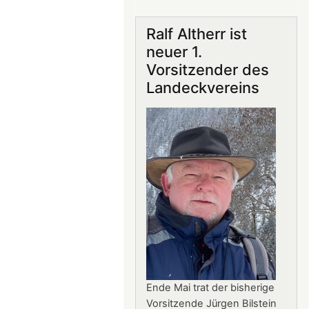
Gastronomie
auf
Ralf Altherr ist
Burg
neuer 1.
Landeck:
Vorsitzender des
Jürgen
Landeckvereins
Stern
neuer
Betriebsleiter
Ende Mai trat der bisherige
Vorsitzende Jürgen Bilstein