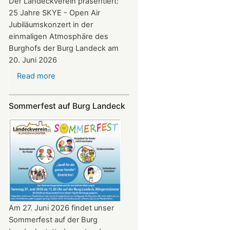
Der Landeckverein präsentiert:
25 Jahre SKYE - Open Air
Jubiläumskonzert in der
einmaligen Atmosphäre des
Burghofs der Burg Landeck am
20. Juni 2026
Read more
about
SKYE
Konzert
Sommerfest auf Burg Landeck
auf
Burg
Landeck
am
20.
Juni
2026
ab
20:30
Am 27. Juni 2026 findet unser
Uhr​​​​​​​​​​​​​​
Sommerfest auf der Burg