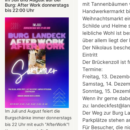
mit Tannenbäumen w
Burg: After Work donnerstags
bis 22:00 Uhr
Handwerkermarkt bis
Weihnachtsmarkt ein 
Schilde und Helme s
leibliche Wohl ist 
über allem liegt de
Der Nikolaus besche
Eintritt
Der Brückenzoll ist fr
Termine:
Freitag, 13. Dezemb
Samstag, 14. Dezem
Sonntag, 15. Dezemb
Wenn ihr gerne dabe
zu: landeckfest@la
Im Juli und August feiert die
Der Weg zur Burg La
Burgschänke immer donnerstags
Parkplätze stehen a
bis 22 Uhr mit euch "AfterWork"!
Für Besucher, die n