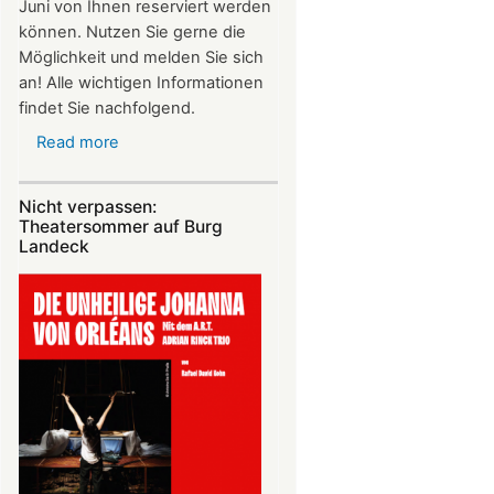
Juni von Ihnen reserviert werden
können. Nutzen Sie gerne die
Möglichkeit und melden Sie sich
an! Alle wichtigen Informationen
findet Sie nachfolgend.
Read more
about
Vereinsausflug
am
Nicht verpassen:
4.
Theatersommer auf Burg
Juli
Landeck
2026
nach
Freiburg