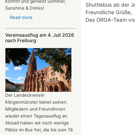
Kommt und genießt Sommer,
Shuttlebus ab der J
Sunshine & Drinks!
Freundliche Grüße,
Read more
about
Das ORGA-Team vom
Im
Juli
Vereinsausflug am 4. Juli 2026
und
nach Freiburg
August
auf
der
Burg:
After
Work
donnerstags
bis
Der Landeckverein
22:00
Klingenmünster bietet seinen
Uhr
Mitgliedern und FreundInnen
wieder einen Tagesausflug an.
Aktuell haben wir noch wenige
Plätze im Bus frei, die bis zum 19.