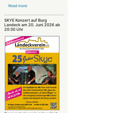
Read more
about
Nicht
verpassen:
SKYE Konzert auf Burg
Theatersommer
Landeck am 20. Juni 2026 ab
auf
20:30 Uhr​​​​​​​​​​​​​​
Burg
Landeck