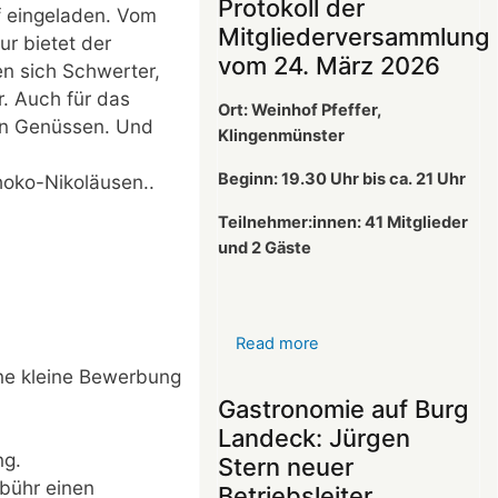
Protokoll der
 eingeladen. Vom
Mitgliederversammlung
ur bietet der
vom 24. März 2026
en sich Schwerter,
. Auch für das
Ort: Weinhof Pfeffer,
hen Genüssen. Und
Klingenmünster
Beginn: 19.30 Uhr bis ca. 21 Uhr
hoko-Nikoläusen..
Teilnehmer:innen: 41
Mitglieder
und 2 Gäste
Read more
about
Protokoll
ine kleine Bewerbung
der
Gastronomie auf Burg
Mitgliederversammlun
Landeck: Jürgen
vom
ng.
Stern neuer
24.
ebühr einen
Betriebsleiter
März