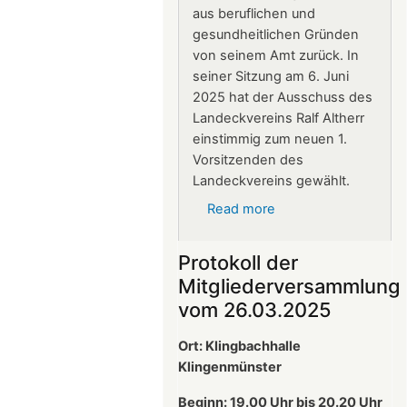
aus beruflichen und
gesundheitlichen Gründen
von seinem Amt zurück. In
seiner Sitzung am 6. Juni
2025 hat der Ausschuss des
Landeckvereins Ralf Altherr
einstimmig zum neuen 1.
Vorsitzenden des
Landeckvereins gewählt.
Read more
about
Ralf
Altherr
Protokoll der
ist
Mitgliederversammlung
neuer
vom 26.03.2025
1.
Vorsitzender
Ort: Klingbachhalle
des
Klingenmünster
Landeckvereins
Beginn: 19.00 Uhr bis 20.20 Uhr