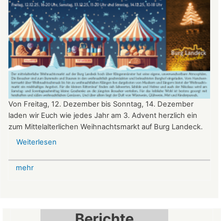
Von Freitag, 12. Dezember bis Sonntag, 14. Dezember
laden wir Euch wie jedes Jahr am 3. Advent herzlich ein
zum Mittelalterlichen Weihnachtsmarkt auf Burg Landeck.
Weiterlesen
über
Mittelalterlicher
Weihnachtsmarkt
mehr
auf
der
Burg
Landeck
Berichte