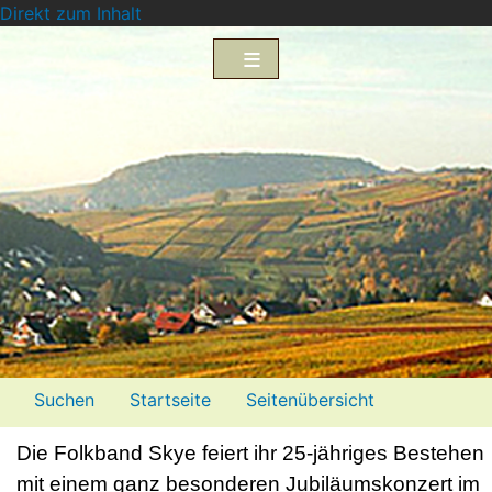
Direkt zum Inhalt
Menü2
Suchen
Startseite
Seitenübersicht
Impressum
Datenschutzerklärung
Die Folkband Skye feiert ihr 25-jähriges Bestehen
mit einem ganz besonderen Jubiläumskonzert im