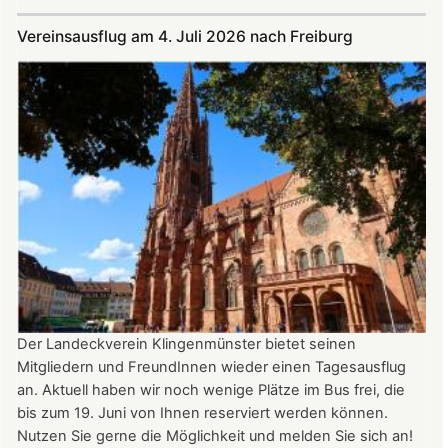
Im
Juli
Vereinsausflug am 4. Juli 2026 nach Freiburg
und
August
auf
der
Burg:
After
Work
donnerstags
bis
22:00
Uhr
Der Landeckverein Klingenmünster bietet seinen
Mitgliedern und FreundInnen wieder einen Tagesausflug
an. Aktuell haben wir noch wenige Plätze im Bus frei, die
bis zum 19. Juni von Ihnen reserviert werden können.
Nutzen Sie gerne die Möglichkeit und melden Sie sich an!