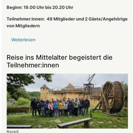
des
Beginn: 19.00 Uhr bis 20.20 Uhr
Landeckvereins
Teilnehmer:innen:
49 Mitglieder und 2 Gäste/Angehörige
von Mitgliedern
Weiterlesen
über
Protokoll
der
Reise ins Mittelalter begeistert die
Mitgliederversammlung
Teilnehmer:innen
vom
26.03.2025
Bereit