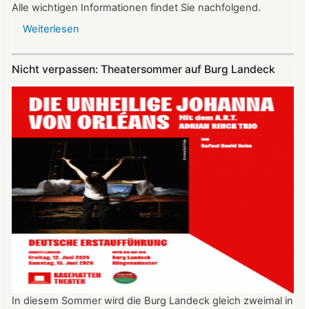
Alle wichtigen Informationen findet Sie nachfolgend.
Weiterlesen
über
Vereinsausflug
am
Nicht verpassen: Theatersommer auf Burg Landeck
4.
Juli
2026
nach
Freiburg
In diesem Sommer wird die Burg Landeck gleich zweimal in