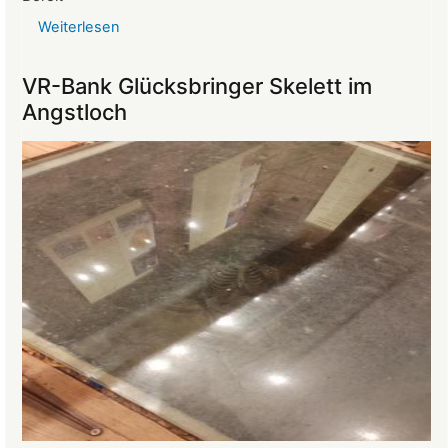
Weiterlesen
über
Reise
ins
VR-Bank Glücksbringer Skelett im
Mittelalter
Angstloch
begeistert
die
Teilnehmer:innen