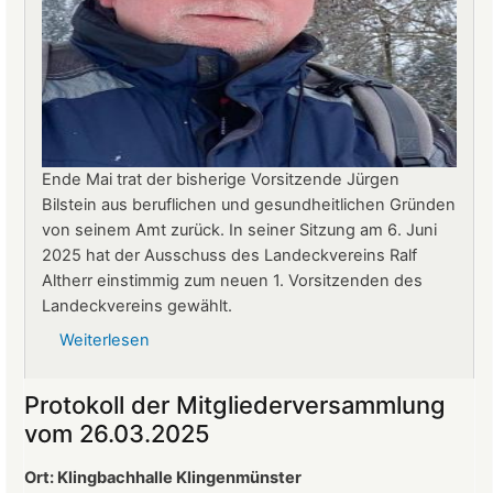
Ende Mai trat der bisherige Vorsitzende Jürgen
Bilstein aus beruflichen und gesundheitlichen Gründen
von seinem Amt zurück. In seiner Sitzung am 6. Juni
2025 hat der Ausschuss des Landeckvereins Ralf
Altherr einstimmig zum neuen 1. Vorsitzenden des
Landeckvereins gewählt.
Weiterlesen
über
Ralf
Altherr
Protokoll der Mitgliederversammlung
ist
vom 26.03.2025
neuer
1.
Ort: Klingbachhalle Klingenmünster
Vorsitzender