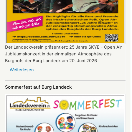
Der Landeckverein präsentiert: 25 Jahre SKYE - Open Air
Jubiläumskonzert in der einmaligen Atmosphäre des
Burghofs der Burg Landeck am 20. Juni 2026
Weiterlesen
über
SKYE
Konzert
Sommerfest auf Burg Landeck
auf
Burg
Landeck
am
20.
Juni
2026