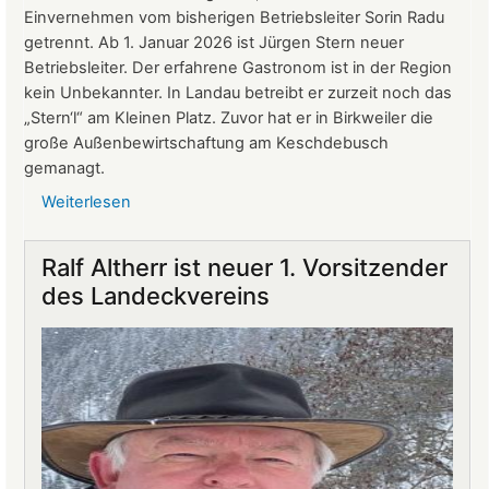
Einvernehmen vom bisherigen Betriebsleiter Sorin Radu
getrennt. Ab 1. Januar 2026 ist Jürgen Stern neuer
Betriebsleiter. Der erfahrene Gastronom ist in der Region
kein Unbekannter. In Landau betreibt er zurzeit noch das
„Stern‘l“ am Kleinen Platz. Zuvor hat er in Birkweiler die
große Außenbewirtschaftung am Keschdebusch
gemanagt.
Weiterlesen
über
Gastronomie
auf
Ralf Altherr ist neuer 1. Vorsitzender
Burg
des Landeckvereins
Landeck:
Jürgen
Stern
neuer
Betriebsleiter