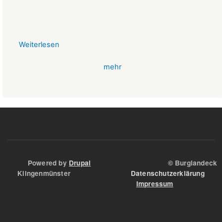
Weiterlesen
über
VR-
mehr
Bank
Glücksbringer
Skelett
im
Angstloch
Powered by
Drupal
© Burglandeck
Klingenmünster
Datenschutzerklärung
Impressum