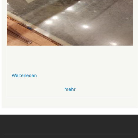
Weiterlesen
über
VR-
mehr
Bank
Glücksbringer
Skelett
im
Angstloch