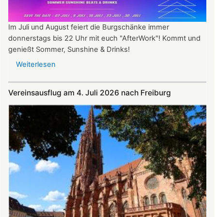
Im Juli und August feiert die Burgschänke immer
donnerstags bis 22 Uhr mit euch "AfterWork"! Kommt und
genießt Sommer, Sunshine & Drinks!
Weiterlesen
über
Im
Juli
Vereinsausflug am 4. Juli 2026 nach Freiburg
und
August
auf
der
Burg:
After
Work
donnerstags
bis
22:00
Uhr