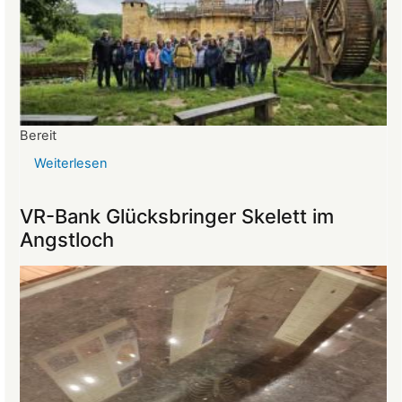
Bereit
Weiterlesen
über
Reise
ins
VR-Bank Glücksbringer Skelett im
Mittelalter
Angstloch
begeistert
die
Teilnehmer:innen