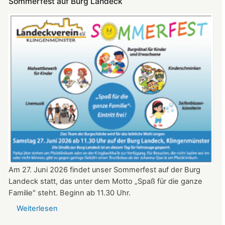
Sommerfest auf Burg Landeck
auf
Burg
Landeck
am
20.
Juni
2026
ab
20:30
Uhr​​​​​​​​​​​​​​
Am 27. Juni 2026 findet unser Sommerfest auf der Burg
Landeck statt, das unter dem Motto „Spaß für die ganze
Familie" steht. Beginn ab 11.30 Uhr.
Weiterlesen
über
Sommerfest