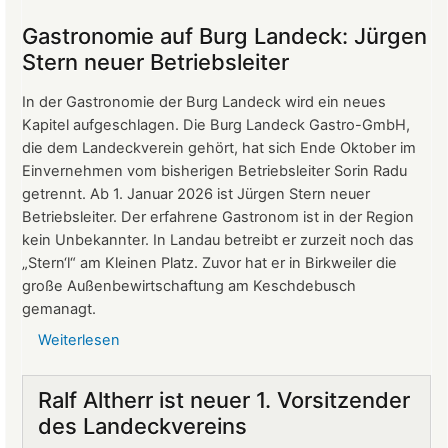
Protokoll
der
Gastronomie auf Burg Landeck: Jürgen
Mitgliederversammlung
Stern neuer Betriebsleiter
vom
24.
In der Gastronomie der Burg Landeck wird ein neues
März
Kapitel aufgeschlagen. Die Burg Landeck Gastro-GmbH,
2026
die dem Landeckverein gehört, hat sich Ende Oktober im
Einvernehmen vom bisherigen Betriebsleiter Sorin Radu
getrennt. Ab 1. Januar 2026 ist Jürgen Stern neuer
Betriebsleiter. Der erfahrene Gastronom ist in der Region
kein Unbekannter. In Landau betreibt er zurzeit noch das
„Stern‘l“ am Kleinen Platz. Zuvor hat er in Birkweiler die
große Außenbewirtschaftung am Keschdebusch
gemanagt.
Weiterlesen
über
Gastronomie
auf
Ralf Altherr ist neuer 1. Vorsitzender
Burg
des Landeckvereins
Landeck: