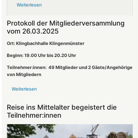
Weiterlesen
über
Ralf
Altherr
Protokoll der Mitgliederversammlung
ist
vom 26.03.2025
neuer
1.
Ort: Klingbachhalle Klingenmünster
Vorsitzender
des
Beginn: 19.00 Uhr bis 20.20 Uhr
Landeckvereins
Teilnehmer:innen:
49 Mitglieder und 2 Gäste/Angehörige
von Mitgliedern
Weiterlesen
über
Protokoll
der
Reise ins Mittelalter begeistert die
Mitgliederversammlung
Teilnehmer:innen
vom
26.03.2025