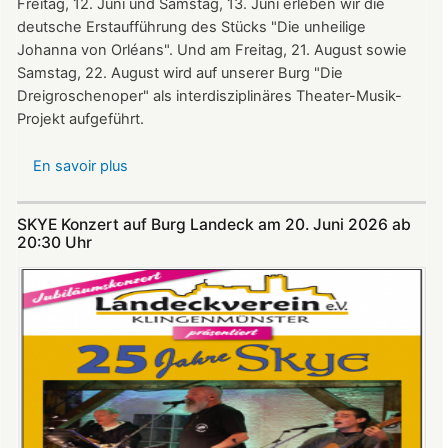
Freitag, 12. Juni und Samstag, 13. Juni erleben wir die
deutsche Erstaufführung des Stücks "Die unheilige
Johanna von Orléans". Und am Freitag, 21. August sowie
Samstag, 22. August wird auf unserer Burg "Die
Dreigroschenoper" als interdisziplinäres Theater-Musik-
Projekt aufgeführt.
En savoir plus
sur
Nicht
verpassen:
SKYE Konzert auf Burg Landeck am 20. Juni 2026 ab
Theatersommer
20:30 Uhr​​​​​​​​​​​​​​
auf
Burg
Landeck