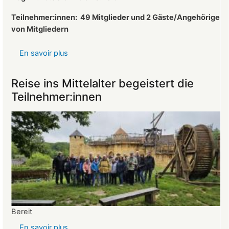
Landeckvereins
Teilnehmer:innen:
49 Mitglieder und 2 Gäste/Angehörige
von Mitgliedern
En savoir plus
sur
Protokoll
der
Reise ins Mittelalter begeistert die
Mitgliederversammlung
Teilnehmer:innen
vom
26.03.2025
Bereit
En savoir plus
sur