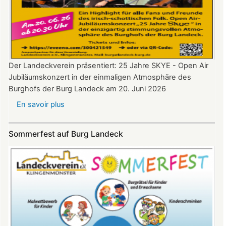
Der Landeckverein präsentiert: 25 Jahre SKYE - Open Air
Jubiläumskonzert in der einmaligen Atmosphäre des
Burghofs der Burg Landeck am 20. Juni 2026
En savoir plus
sur
SKYE
Konzert
Sommerfest auf Burg Landeck
auf
Burg
Landeck
am
20.
Juni
2026
ab