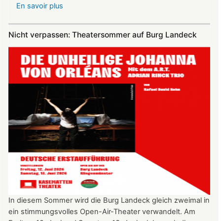
En savoir plus
sur
Vereinsausflug
am
Nicht verpassen: Theatersommer auf Burg Landeck
4.
Juli
2026
nach
Freiburg
In diesem Sommer wird die Burg Landeck gleich zweimal in
ein stimmungsvolles Open-Air-Theater verwandelt. Am