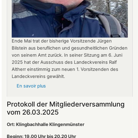
Ende Mai trat der bisherige Vorsitzende Jürgen
Bilstein aus beruflichen und gesundheitlichen Gründen
von seinem Amt zurück. In seiner Sitzung am 6. Juni
2025 hat der Ausschuss des Landeckvereins Ralf
Altherr einstimmig zum neuen 1. Vorsitzenden des
Landeckvereins gewählt.
En savoir plus
sur
Ralf
Altherr
Protokoll der Mitgliederversammlung
ist
vom 26.03.2025
neuer
1.
Ort: Klingbachhalle Klingenmünster
Vorsitzender
des
Beginn: 19.00 Uhr bis 20.20 Uhr