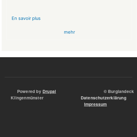
En savoir plus
sur
VR-
mehr
Bank
Glücksbringer
Skelett
im
Angstloch
Powered by
Drupal
© Burglandeck
Klingenmünster
Datenschutzerklärung
Impressum