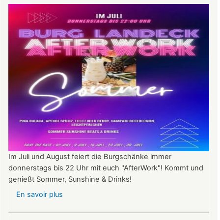
Im Juli und August feiert die Burgschänke immer
donnerstags bis 22 Uhr mit euch "AfterWork"! Kommt und
genießt Sommer, Sunshine & Drinks!
En savoir plus
sur
Im
Juli