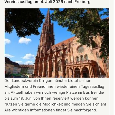
Vereinsausflug am 4. Juli 2026 nach Freiburg
und
August
auf
der
Burg:
After
Work
donnerstags
bis
22:00
Uhr
Der Landeckverein Klingenmünster bietet seinen
Mitgliedern und FreundInnen wieder einen Tagesausflug
an. Aktuell haben wir noch wenige Plätze im Bus frei, die
bis zum 19. Juni von Ihnen reserviert werden können.
Nutzen Sie gerne die Möglichkeit und melden Sie sich an!
Alle wichtigen Informationen findet Sie nachfolgend.