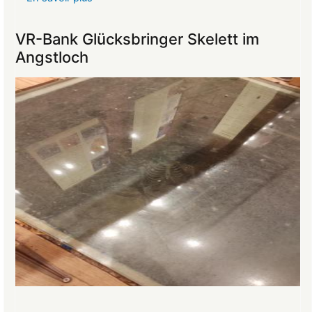
Reise
ins
VR-Bank Glücksbringer Skelett im
Mittelalter
Angstloch
begeistert
die
Teilnehmer:innen