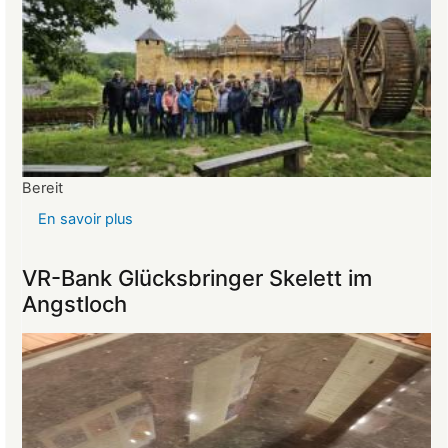
Bereit
En savoir plus
sur
Reise
ins
VR-Bank Glücksbringer Skelett im
Mittelalter
Angstloch
begeistert
die
Teilnehmer:innen