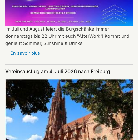
Im Juli und August feiert die Burgschänke immer
donnerstags bis 22 Uhr mit euch "AfterWork"! Kommt und
genießt Sommer, Sunshine & Drinks!
En savoir plus
sur
Im
Juli
Vereinsausflug am 4. Juli 2026 nach Freiburg
und
August
auf
der
Burg:
After
Work
donnerstags
bis
22:00