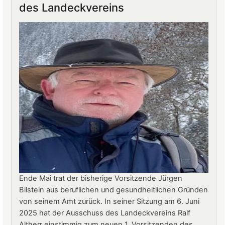
des Landeckvereins
Landeck:
Jürgen
Stern
neuer
Betriebsleiter
Ende Mai trat der bisherige Vorsitzende Jürgen
Bilstein aus beruflichen und gesundheitlichen Gründen
von seinem Amt zurück. In seiner Sitzung am 6. Juni
2025 hat der Ausschuss des Landeckvereins Ralf
Altherr einstimmig zum neuen 1. Vorsitzenden des