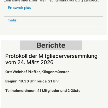
zum Mittelalterlichen Weihnachtsmarkt auf Burg Landeck.
En savoir plus
sur
Mittelalterlicher
Weihnachtsmarkt
mehr
auf
der
Burg
Landeck
Berichte
Protokoll der Mitgliederversammlung
vom 24. März 2026
Ort: Weinhof Pfeffer, Klingenmünster
Beginn: 19.30 Uhr bis ca. 21 Uhr
Teilnehmer:innen: 41
Mitglieder und 2 Gäste