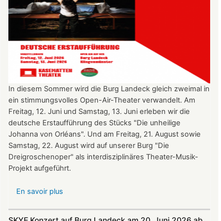
In diesem Sommer wird die Burg Landeck gleich zweimal in
ein stimmungsvolles Open-Air-Theater verwandelt. Am
Freitag, 12. Juni und Samstag, 13. Juni erleben wir die
deutsche Erstaufführung des Stücks "Die unheilige
Johanna von Orléans". Und am Freitag, 21. August sowie
Samstag, 22. August wird auf unserer Burg "Die
Dreigroschenoper" als interdisziplinäres Theater-Musik-
Projekt aufgeführt.
En savoir plus
sur
Nicht
verpassen:
SKYE Konzert auf Burg Landeck am 20. Juni 2026 ab