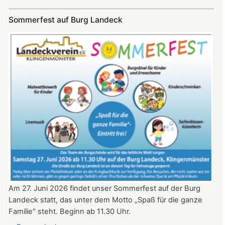
SKYE
Konzert
Sommerfest auf Burg Landeck
auf
Burg
Landeck
am
20.
Juni
2026
ab
20:30
Uhr​​​​​​​​​​​​​​
Am 27. Juni 2026 findet unser Sommerfest auf der Burg
Landeck statt, das unter dem Motto „Spaß für die ganze
Familie" steht. Beginn ab 11.30 Uhr.