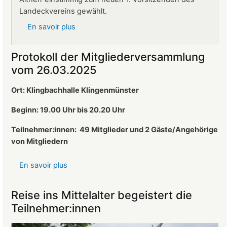
Landeckvereins gewählt.
En savoir plus
sur
Ralf
Altherr
Protokoll der Mitgliederversammlung
ist
vom 26.03.2025
neuer
1.
Ort: Klingbachhalle Klingenmünster
Vorsitzender
des
Beginn: 19.00 Uhr bis 20.20 Uhr
Landeckvereins
Teilnehmer:innen:
49 Mitglieder und 2 Gäste/Angehörige
von Mitgliedern
En savoir plus
sur
Protokoll
der
Reise ins Mittelalter begeistert die
Mitgliederversammlung
Teilnehmer:innen
vom
26.03.2025