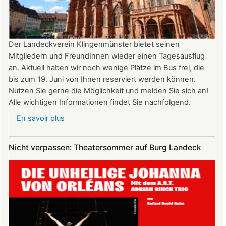
Uhr
Der Landeckverein Klingenmünster bietet seinen
Mitgliedern und FreundInnen wieder einen Tagesausflug
an. Aktuell haben wir noch wenige Plätze im Bus frei, die
bis zum 19. Juni von Ihnen reserviert werden können.
Nutzen Sie gerne die Möglichkeit und melden Sie sich an!
Alle wichtigen Informationen findet Sie nachfolgend.
En savoir plus
sur
Vereinsausflug
am
Nicht verpassen: Theatersommer auf Burg Landeck
4.
Juli
2026
nach
Freiburg