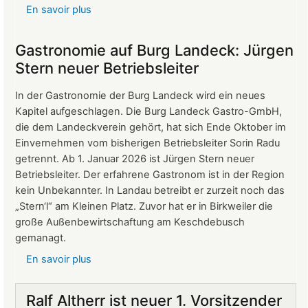
En savoir plus
sur
Protokoll
der
Gastronomie auf Burg Landeck: Jürgen
Mitgliederversammlung
Stern neuer Betriebsleiter
vom
24.
In der Gastronomie der Burg Landeck wird ein neues
März
Kapitel aufgeschlagen. Die Burg Landeck Gastro-GmbH,
2026
die dem Landeckverein gehört, hat sich Ende Oktober im
Einvernehmen vom bisherigen Betriebsleiter Sorin Radu
getrennt. Ab 1. Januar 2026 ist Jürgen Stern neuer
Betriebsleiter. Der erfahrene Gastronom ist in der Region
kein Unbekannter. In Landau betreibt er zurzeit noch das
„Stern‘l“ am Kleinen Platz. Zuvor hat er in Birkweiler die
große Außenbewirtschaftung am Keschdebusch
gemanagt.
En savoir plus
sur
Gastronomie
auf
Ralf Altherr ist neuer 1. Vorsitzender
Burg