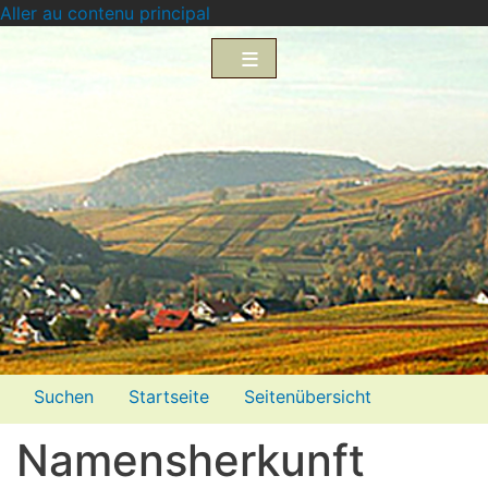
Aller au contenu principal
Menü2
Suchen
Startseite
Seitenübersicht
Impressum
Datenschutzerklärung
Namensherkunft