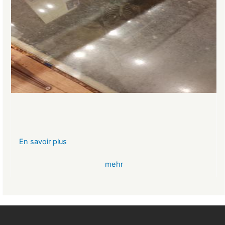
En savoir plus
sur
VR-
mehr
Bank
Glücksbringer
Skelett
im
Angstloch