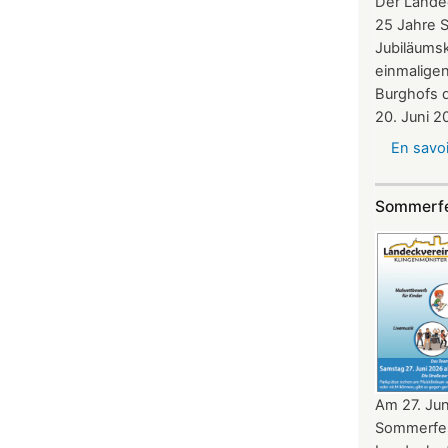
Der Landec
25 Jahre 
Jubiläumsk
einmalige
Burghofs 
20. Juni 2
En savoi
Sommerfe
Am 27. Jun
Sommerfes