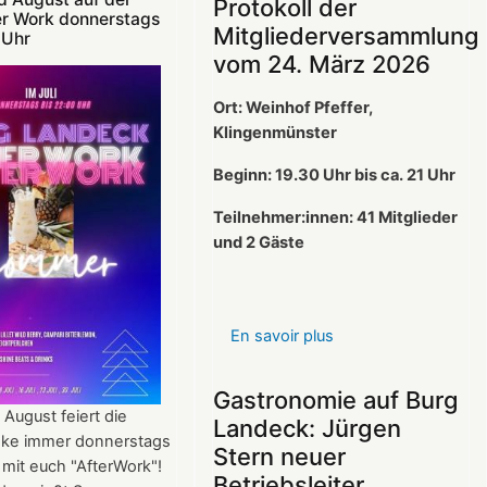
Protokoll der
er Work donnerstags
Mitgliederversammlung
 Uhr
vom 24. März 2026
Ort: Weinhof Pfeffer,
Klingenmünster
Beginn: 19.30 Uhr bis ca. 21 Uhr
Teilnehmer:innen: 41
Mitglieder
und 2 Gäste
En savoir plus
sur
Protokoll
der
Gastronomie auf Burg
Mitgliederversamml
 August feiert die
Landeck: Jürgen
vom
ke immer donnerstags
Stern neuer
24.
 mit euch "AfterWork"!
Betriebsleiter
März