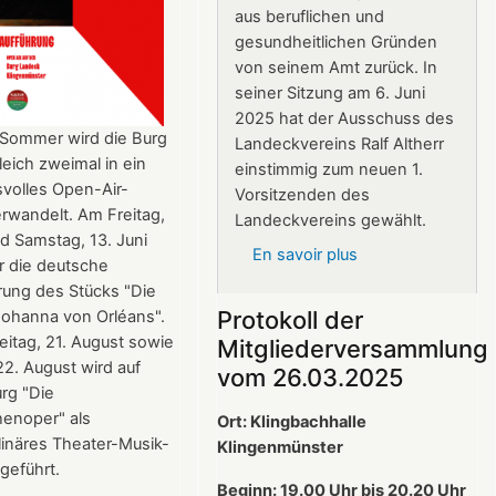
aus beruflichen und
gesundheitlichen Gründen
von seinem Amt zurück. In
seiner Sitzung am 6. Juni
2025 hat der Ausschuss des
 Sommer wird die Burg
Landeckvereins Ralf Altherr
eich zweimal in ein
einstimmig zum neuen 1.
volles Open-Air-
Vorsitzenden des
rwandelt. Am Freitag,
Landeckvereins gewählt.
nd Samstag, 13. Juni
En savoir plus
sur
r die deutsche
Ralf
rung des Stücks "Die
Altherr
Protokoll der
Johanna von Orléans".
ist
itag, 21. August sowie
Mitgliederversammlung
neuer
2. August wird auf
vom 26.03.2025
1.
rg "Die
Vorsitzender
henoper" als
Ort: Klingbachhalle
des
plinäres Theater-Musik-
Klingenmünster
Landeckvereins
fgeführt.
Beginn: 19.00 Uhr bis 20.20 Uhr