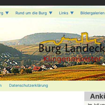
rg
Rund um die Burg
Links
Bildergalerien
m
Datenschutzerklärung
Ank
Im Juli u