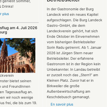
 genießt Sommer,
2026
 Drinks!
In der Gastronomie der Burg
r plus
sur
Landeck wird ein neues Kapitel
Im
aufgeschlagen. Die Burg Landeck
Juli
Gastro-GmbH, die dem
sflug am 4. Juli 2026
und
Landeckverein gehört, hat sich
burg
August
Ende Oktober im Einvernehmen
auf
vom bisherigen Betriebsleiter
der
Sorin Radu getrennt. Ab 1. Januar
Burg:
2026 ist Jürgen Stern neuer
After
Betriebsleiter. Der erfahrene
Work
Gastronom ist in der Region kein
donnerstags
Unbekannter. In Landau betreibt
bis
er zurzeit noch das „Stern‘l“ am
ckverein
22:00
Kleinen Platz. Zuvor hat er in
nster bietet seinen
Uhr
Birkweiler die große
rn und FreundInnen
Außenbewirtschaftung am
en Tagesausflug an.
Keschdebusch gemanagt.
aben wir noch wenige
us frei, die bis zum 19.
En savoir plus
sur