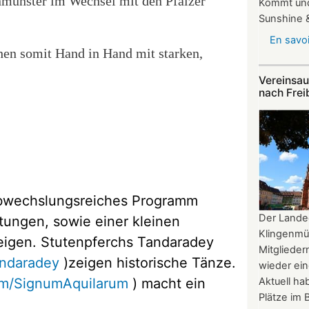
nmünster im Wechsel mit den Pfälzer
Kommt und
Sunshine &
En savoi
hen somit Hand in Hand mit starken,
Vereinsau
nach Frei
 abwechslungsreiches Programm
Der Lande
ungen, sowie einer kleinen
Klingenmü
eigen. Stutenpferchs Tandaradey
Mitgliede
andaradey
)
zeigen historische Tänze.
wieder ein
om/SignumAquilarum
)
macht ein
Aktuell h
Plätze im B