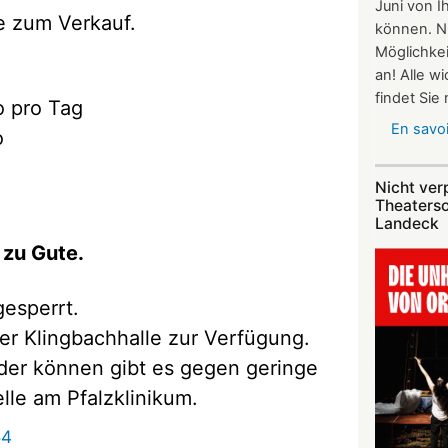
Juni von I
e zum Verkauf.
können. N
Möglichkei
an! Alle w
findet Sie
o pro Tag
En savoi
o
Nicht ver
Theaters
Landeck
zu Gute.
gesperrt.
er Klingbachhalle zur Verfügung.
oder können gibt es gegen geringe
le am Pfalzklinikum.
54