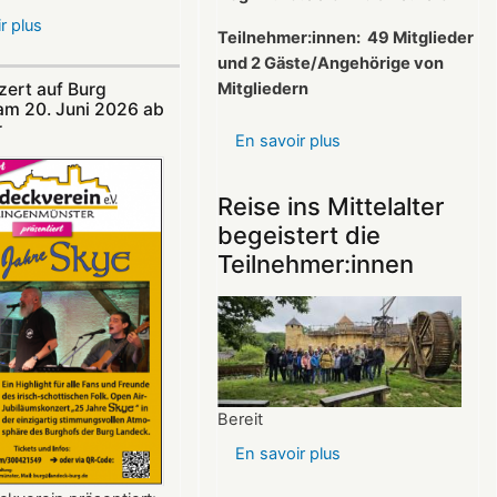
r plus
sur
Teilnehmer:innen:
49 Mitglieder
Nicht
und 2 Gäste/Angehörige von
verpassen:
Mitgliedern
ert auf Burg
Theatersommer
am 20. Juni 2026 ab
auf
​
En savoir plus
sur
Burg
Protokoll
Landeck
der
Reise ins Mittelalter
Mitgliederversamml
begeistert die
vom
Teilnehmer:innen
26.03.2025
Bereit
En savoir plus
sur
Reise