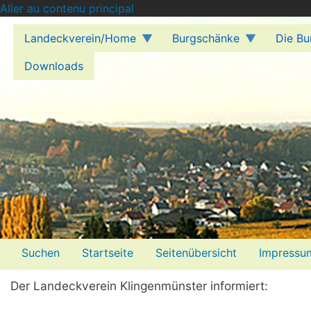
Aller au contenu principal
Landeckverein/Home
Burgschänke
Die Bu
Downloads
Menü2
Suchen
Startseite
Seitenübersicht
Impressu
Der Landeckverein Klingenmünster informiert: