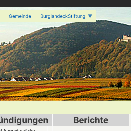
Gemeinde
BurglandeckStiftung
ündigungen
Berichte
nd August auf der