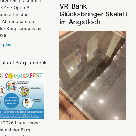
kverein präsentiert:
ins
VR-Bank
SKYE - Open Air
Mittelalter
Glücksbringer Skelett
onzert in der
begeistert
im Angstloch
n Atmosphäre des
die
der Burg Landeck am
Teilnehmer:innen
026
r plus
sur
SKYE
Konzert
st auf Burg Landeck
auf
Burg
Landeck
am
20.
Juni
2026
ab
20:30
i 2026 findet unser
Uhr​​​​​​​​​​​​​​
t auf der Burg