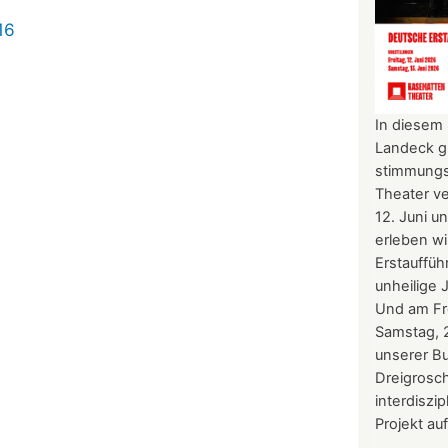
16
In diesem
Landeck gl
stimmungs
Theater ve
12. Juni u
erleben wi
Erstauffüh
unheilige 
Und am Fre
Samstag, 2
unserer Bu
Dreigrosc
interdiszi
Projekt au