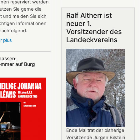
hnen reserviert werden
Gastronomie
utzen Sie gerne die
auf
Ralf Altherr ist
t und melden Sie sich
Burg
neuer 1.
ichtigen Informationen
Landeck:
Vorsitzender des
 nachfolgend.
Jürgen
Landeckvereins
Stern
r plus
sur
neuer
Vereinsausflug
Betriebsleiter
am
passen:
4.
ommer auf Burg
Juli
2026
nach
Freiburg
Ende Mai trat der bisherige
Vorsitzende Jürgen Bilstein