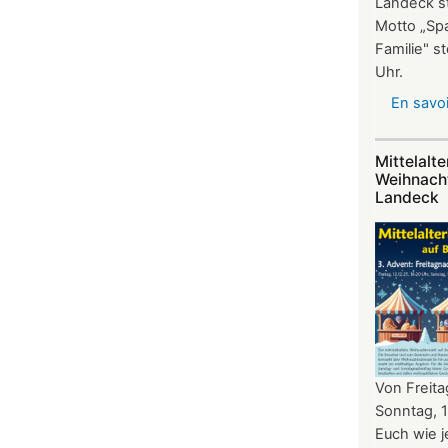
Landeck st
Motto „Spa
Familie" s
Uhr.
En savoi
Mittelalte
Weihnach
Landeck
Von Freita
Sonntag, 
Euch wie 