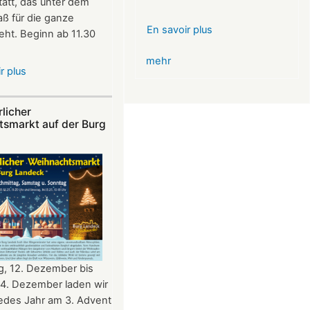
att, das unter dem
ß für die ganze
En savoir plus
sur
teht. Beginn ab 11.30
VR-
mehr
Bank
r plus
sur
Glücksbringer
Sommerfest
Skelett
auf
im
rlicher
Burg
tsmarkt auf der Burg
Angstloch
Landeck
g, 12. Dezember bis
14. Dezember laden wir
jedes Jahr am 3. Advent