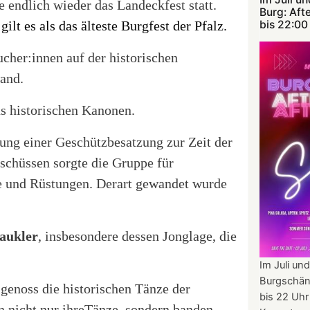
e endlich wieder das Landeckfest statt.
Burg: Aft
bis 22:00
lt es als das älteste Burgfest der Pfalz.
cher:innen auf der historischen
wand.
us historischen Kanonen.
lung einer Geschützbesatzung zur Zeit der
chüssen sorgte die Gruppe für
me und Rüstungen. Derart gewandet wurde
aukler
, insbesondere dessen Jonglage, die
Im Juli und
Burgschän
genoss die historischen Tänze der
bis 22 Uhr
n nicht nur ihreTänze, sondern banden