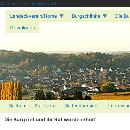
Aller au contenu principal
Landeckverein/Home
Burgschänke
Die Bu
Downloads
Menü2
Suchen
Startseite
Seitenübersicht
Impressu
Die Burg rief und ihr Ruf wurde erhört