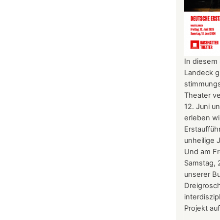
In diesem
Landeck gl
stimmungs
Theater ve
12. Juni u
erleben wi
Erstauffüh
unheilige 
Und am Fre
Samstag, 2
unserer Bu
Dreigrosc
interdiszi
Projekt au