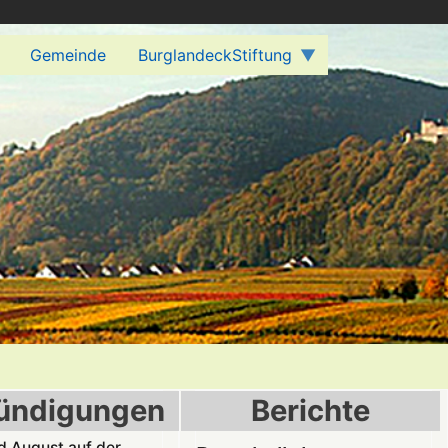
Gemeinde
BurglandeckStiftung
ündigungen
Berichte
nd August auf der