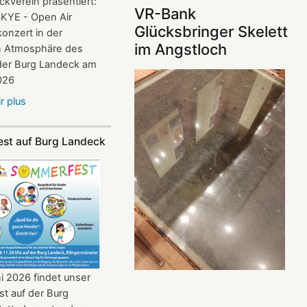
kverein präsentiert:
ins
VR-Bank
SKYE - Open Air
Mittelalter
Glücksbringer Skelett
onzert in der
begeistert
im Angstloch
n Atmosphäre des
die
der Burg Landeck am
Teilnehmer:innen
026
r plus
sur
SKYE
Konzert
st auf Burg Landeck
auf
Burg
Landeck
am
20.
Juni
2026
ab
20:30
i 2026 findet unser
Uhr​​​​​​​​​​​​​​
t auf der Burg