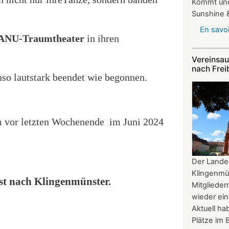
Kommt und
Sunshine &
En savoi
ANU-Traumtheater
in ihren
Vereinsau
nach Frei
nso lautstark beendet wie begonnen.
m vor letzten Wochenende
im Juni 2024
Der Lande
Klingenmü
st nach Klingenmünster.
Mitgliede
wieder ein
Aktuell h
Plätze im B