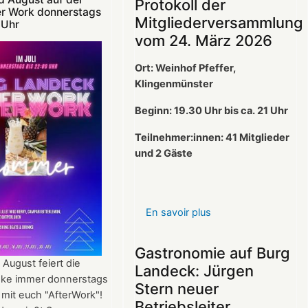
Protokoll der
er Work donnerstags
Mitgliederversammlung
 Uhr
vom 24. März 2026
Ort: Weinhof Pfeffer,
Klingenmünster
Beginn: 19.30 Uhr bis ca. 21 Uhr
Teilnehmer:innen: 41
Mitglieder
und 2 Gäste
En savoir plus
sur
Protokoll
der
Gastronomie auf Burg
Mitgliederversamml
 August feiert die
Landeck: Jürgen
vom
ke immer donnerstags
Stern neuer
24.
 mit euch "AfterWork"!
Betriebsleiter
März