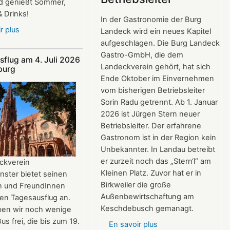
 genießt Sommer,
2026
 Drinks!
In der Gastronomie der Burg
r plus
sur
Landeck wird ein neues Kapitel
Im
aufgeschlagen. Die Burg Landeck
Juli
Gastro-GmbH, die dem
sflug am 4. Juli 2026
und
Landeckverein gehört, hat sich
burg
August
Ende Oktober im Einvernehmen
auf
vom bisherigen Betriebsleiter
der
Sorin Radu getrennt. Ab 1. Januar
Burg:
2026 ist Jürgen Stern neuer
After
Betriebsleiter. Der erfahrene
Work
Gastronom ist in der Region kein
donnerstags
Unbekannter. In Landau betreibt
bis
er zurzeit noch das „Stern‘l“ am
ckverein
22:00
Kleinen Platz. Zuvor hat er in
nster bietet seinen
Uhr
Birkweiler die große
rn und FreundInnen
Außenbewirtschaftung am
en Tagesausflug an.
Keschdebusch gemanagt.
aben wir noch wenige
us frei, die bis zum 19.
En savoir plus
sur