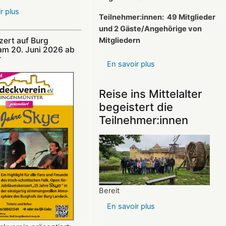
r plus
sur
Teilnehmer:innen:
49 Mitglieder
Nicht
und 2 Gäste/Angehörige von
verpassen:
Mitgliedern
ert auf Burg
Theatersommer
am 20. Juni 2026 ab
auf
​
En savoir plus
sur
Burg
Protokoll
Landeck
der
Reise ins Mittelalter
Mitgliederversamml
begeistert die
vom
Teilnehmer:innen
26.03.2025
Bereit
En savoir plus
sur
Reise