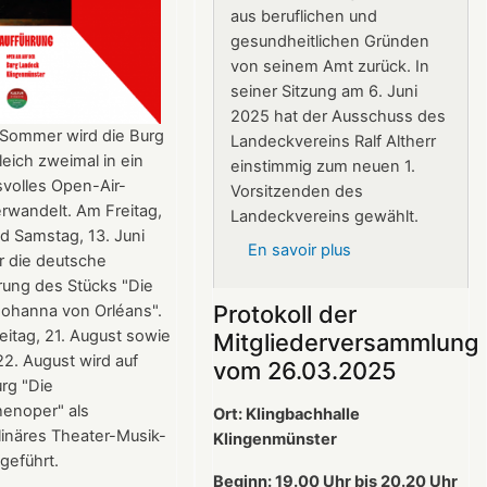
aus beruflichen und
gesundheitlichen Gründen
von seinem Amt zurück. In
seiner Sitzung am 6. Juni
2025 hat der Ausschuss des
 Sommer wird die Burg
Landeckvereins Ralf Altherr
eich zweimal in ein
einstimmig zum neuen 1.
volles Open-Air-
Vorsitzenden des
rwandelt. Am Freitag,
Landeckvereins gewählt.
nd Samstag, 13. Juni
En savoir plus
sur
r die deutsche
Ralf
rung des Stücks "Die
Altherr
Protokoll der
Johanna von Orléans".
ist
itag, 21. August sowie
Mitgliederversammlung
neuer
2. August wird auf
vom 26.03.2025
1.
rg "Die
Vorsitzender
henoper" als
Ort: Klingbachhalle
des
plinäres Theater-Musik-
Klingenmünster
Landeckvereins
fgeführt.
Beginn: 19.00 Uhr bis 20.20 Uhr