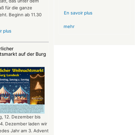
att, das unter dem
ß für die ganze
En savoir plus
sur
teht. Beginn ab 11.30
VR-
mehr
Bank
r plus
sur
Glücksbringer
Sommerfest
Skelett
auf
im
rlicher
Burg
tsmarkt auf der Burg
Angstloch
Landeck
g, 12. Dezember bis
14. Dezember laden wir
jedes Jahr am 3. Advent