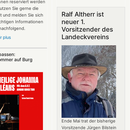
hnen reserviert werden
Gastronomie
utzen Sie gerne die
auf
Ralf Altherr ist
t und melden Sie sich
Burg
neuer 1.
ichtigen Informationen
Landeck:
Vorsitzender des
 nachfolgend.
Jürgen
Landeckvereins
Stern
r plus
sur
neuer
Vereinsausflug
Betriebsleiter
am
passen:
4.
ommer auf Burg
Juli
2026
nach
Freiburg
Ende Mai trat der bisherige
Vorsitzende Jürgen Bilstein