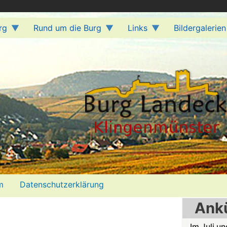
rg
Rund um die Burg
Links
Bildergalerien
m
Datenschutzerklärung
Ank
Im Juli u