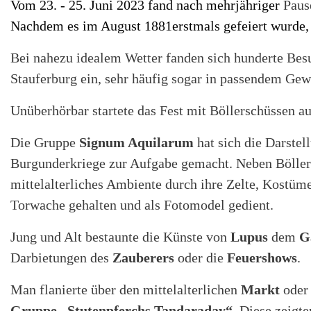
Vom 23. - 25. Juni 2023 fand nach mehrjähriger
Paus
Nachdem es im August 1881erstmals gefeiert wurde, gi
Bei nahezu idealem Wetter fanden sich hunderte Besu
Stauferburg ein, sehr häufig sogar in passendem Ge
Unüberhörbar startete das Fest mit Böllerschüssen a
Die Gruppe
Signum Aquilarum
hat sich die Darstel
Burgunderkriege zur Aufgabe gemacht. Neben Böllers
mittelalterliches Ambiente durch ihre Zelte, Kostü
Torwache gehalten und als Fotomodel gedient.
Jung und Alt bestaunte die Künste von
Lupus
dem
G
Darbietungen des
Zauberers
oder die
Feuershows
.
Man flanierte über den mittelalterlichen
Markt
oder 
Gruppe „Stutenpferchs Tandaraday“.
Diese zeigte