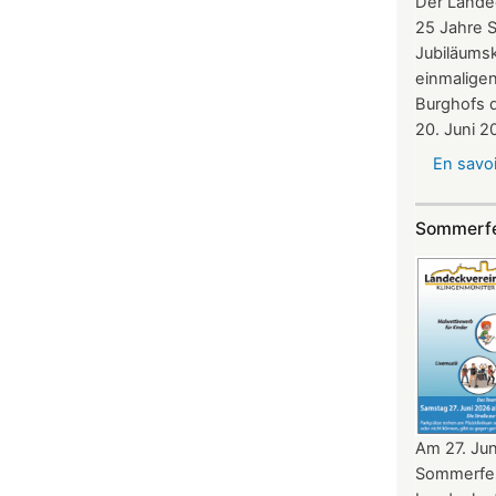
Der Landec
25 Jahre 
Jubiläumsk
einmalige
Burghofs 
20. Juni 2
En savoi
Sommerfe
Am 27. Jun
Sommerfes