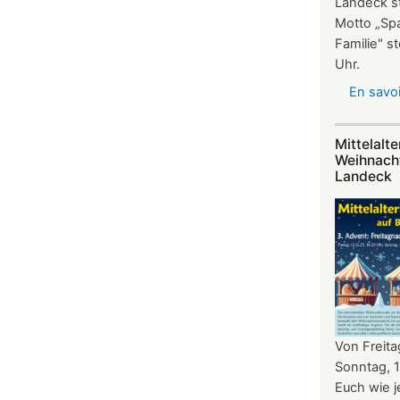
Landeck st
Motto „Spa
Familie" s
Uhr.
En savoi
Mittelalte
Weihnach
Landeck
Von Freita
Sonntag, 
Euch wie 