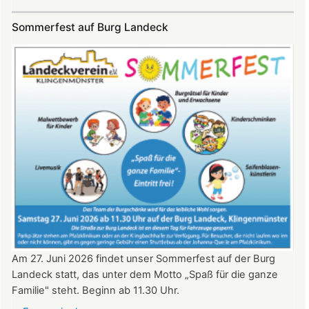
SKYE
Konzert
Sommerfest auf Burg Landeck
auf
Burg
Landeck
am
20.
Juni
2026
ab
20:30
Uhr​​​​​​​​​​​​​​
Am 27. Juni 2026 findet unser Sommerfest auf der Burg
Landeck statt, das unter dem Motto „Spaß für die ganze
Familie" steht. Beginn ab 11.30 Uhr.