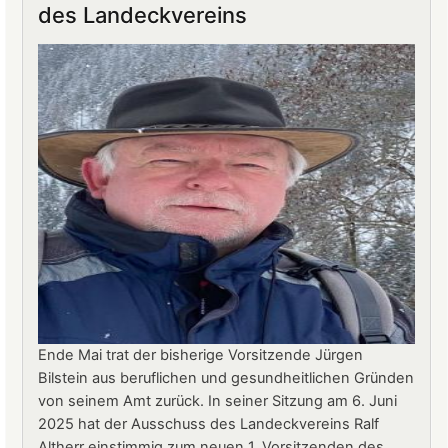
des Landeckvereins
Landeck:
Jürgen
Stern
neuer
Betriebsleiter
Ende Mai trat der bisherige Vorsitzende Jürgen
Bilstein aus beruflichen und gesundheitlichen Gründen
von seinem Amt zurück. In seiner Sitzung am 6. Juni
2025 hat der Ausschuss des Landeckvereins Ralf
Altherr einstimmig zum neuen 1. Vorsitzenden des