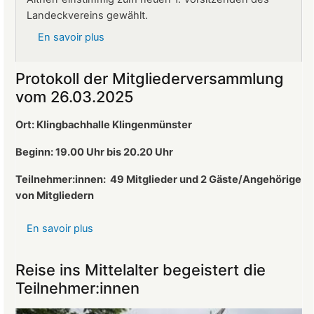
Landeckvereins gewählt.
En savoir plus
sur
Ralf
Altherr
Protokoll der Mitgliederversammlung
ist
vom 26.03.2025
neuer
1.
Ort: Klingbachhalle Klingenmünster
Vorsitzender
des
Beginn: 19.00 Uhr bis 20.20 Uhr
Landeckvereins
Teilnehmer:innen:
49 Mitglieder und 2 Gäste/Angehörige
von Mitgliedern
En savoir plus
sur
Protokoll
der
Reise ins Mittelalter begeistert die
Mitgliederversammlung
Teilnehmer:innen
vom
26.03.2025