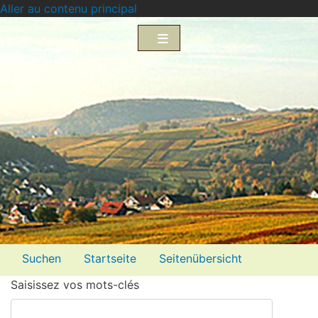
Aller au contenu principal
Menü2
Suchen
Startseite
Seitenübersicht
Saisissez vos mots-clés
Impressum
Datenschutzerklärung