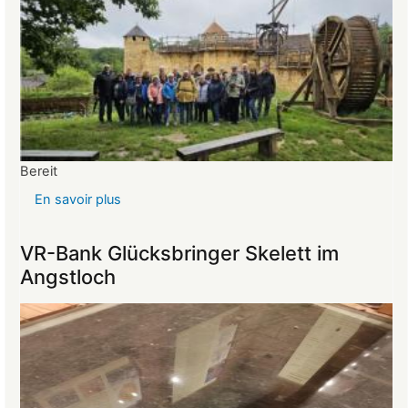
Bereit
En savoir plus
sur
Reise
ins
VR-Bank Glücksbringer Skelett im
Mittelalter
Angstloch
begeistert
die
Teilnehmer:innen