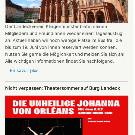
Uhr
Der Landeckverein Klingenmünster bietet seinen
Mitgliedern und FreundInnen wieder einen Tagesausflug
an. Aktuell haben wir noch wenige Plätze im Bus frei, die
bis zum 19. Juni von Ihnen reserviert werden können.
Nutzen Sie gerne die Möglichkeit und melden Sie sich an!
Alle wichtigen Informationen findet Sie nachfolgend.
En savoir plus
sur
Vereinsausflug
am
Nicht verpassen: Theatersommer auf Burg Landeck
4.
Juli
2026
nach
Freiburg