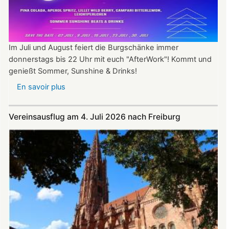
Im Juli und August feiert die Burgschänke immer
donnerstags bis 22 Uhr mit euch "AfterWork"! Kommt und
genießt Sommer, Sunshine & Drinks!
En savoir plus
sur
Im
Juli
Vereinsausflug am 4. Juli 2026 nach Freiburg
und
August
auf
der
Burg:
After
Work
donnerstags
bis
22:00