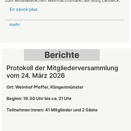
zum Mittelalterlichen Weihnachtsmarkt auf Burg Landeck.
En savoir plus
sur
Mittelalterlicher
Weihnachtsmarkt
mehr
auf
der
Burg
Landeck
Berichte
Protokoll der Mitgliederversammlung
vom 24. März 2026
Ort: Weinhof Pfeffer, Klingenmünster
Beginn: 19.30 Uhr bis ca. 21 Uhr
Teilnehmer:innen: 41
Mitglieder und 2 Gäste