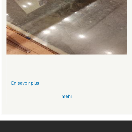
En savoir plus
sur
VR-
mehr
Bank
Glücksbringer
Skelett
im
Angstloch