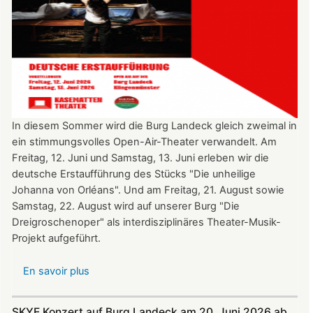
In diesem Sommer wird die Burg Landeck gleich zweimal in
ein stimmungsvolles Open-Air-Theater verwandelt. Am
Freitag, 12. Juni und Samstag, 13. Juni erleben wir die
deutsche Erstaufführung des Stücks "Die unheilige
Johanna von Orléans". Und am Freitag, 21. August sowie
Samstag, 22. August wird auf unserer Burg "Die
Dreigroschenoper" als interdisziplinäres Theater-Musik-
Projekt aufgeführt.
En savoir plus
sur
Nicht
verpassen:
SKYE Konzert auf Burg Landeck am 20. Juni 2026 ab