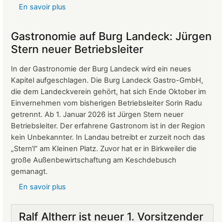
En savoir plus
sur
Protokoll
der
Gastronomie auf Burg Landeck: Jürgen
Mitgliederversammlung
Stern neuer Betriebsleiter
vom
24.
In der Gastronomie der Burg Landeck wird ein neues
März
Kapitel aufgeschlagen. Die Burg Landeck Gastro-GmbH,
2026
die dem Landeckverein gehört, hat sich Ende Oktober im
Einvernehmen vom bisherigen Betriebsleiter Sorin Radu
getrennt. Ab 1. Januar 2026 ist Jürgen Stern neuer
Betriebsleiter. Der erfahrene Gastronom ist in der Region
kein Unbekannter. In Landau betreibt er zurzeit noch das
„Stern‘l“ am Kleinen Platz. Zuvor hat er in Birkweiler die
große Außenbewirtschaftung am Keschdebusch
gemanagt.
En savoir plus
sur
Gastronomie
auf
Ralf Altherr ist neuer 1. Vorsitzender
Burg