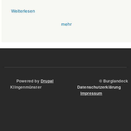
Weiterlesen
über
VR-
mehr
Bank
Glücksbringer
Skelett
im
Angstloch
Powered by
Drupal
© Burglandeck
Klingenmünster
Datenschutzerklärung
Impressum