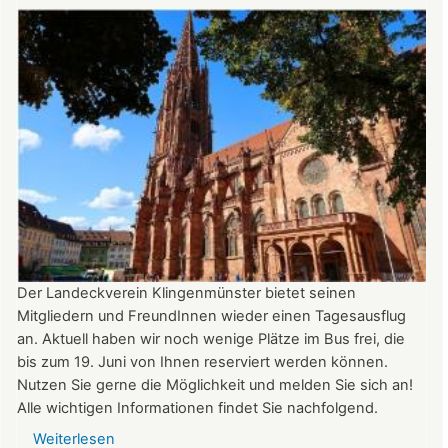
August
auf
der
Burg:
After
Work
donnerstags
bis
22:00
Uhr
Der Landeckverein Klingenmünster bietet seinen
Mitgliedern und FreundInnen wieder einen Tagesausflug
an. Aktuell haben wir noch wenige Plätze im Bus frei, die
bis zum 19. Juni von Ihnen reserviert werden können.
Nutzen Sie gerne die Möglichkeit und melden Sie sich an!
Alle wichtigen Informationen findet Sie nachfolgend.
Weiterlesen
über