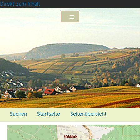
Direkt zum Inhalt
Menü2
Suchen
Startseite
Seitenübersicht
Impressum
Datenschutzerklärung