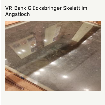
ins
VR-Bank Glücksbringer Skelett im
Mittelalter
Angstloch
begeistert
die
Teilnehmer:innen