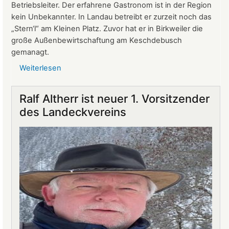
Betriebsleiter. Der erfahrene Gastronom ist in der Region
kein Unbekannter. In Landau betreibt er zurzeit noch das
„Stern‘l“ am Kleinen Platz. Zuvor hat er in Birkweiler die
große Außenbewirtschaftung am Keschdebusch
gemanagt.
Weiterlesen
über
Gastronomie
auf
Ralf Altherr ist neuer 1. Vorsitzender
Burg
des Landeckvereins
Landeck:
Jürgen
Stern
neuer
Betriebsleiter