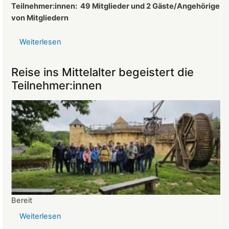
Teilnehmer:innen:
49 Mitglieder und 2 Gäste/Angehörige
von Mitgliedern
Weiterlesen
über
Protokoll
der
Reise ins Mittelalter begeistert die
Mitgliederversammlung
Teilnehmer:innen
vom
26.03.2025
Bereit
Weiterlesen
über
Reise