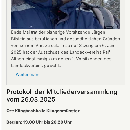
Ende Mai trat der bisherige Vorsitzende Jürgen
Bilstein aus beruflichen und gesundheitlichen Gründen
von seinem Amt zurück. In seiner Sitzung am 6. Juni
2025 hat der Ausschuss des Landeckvereins Ralf
Altherr einstimmig zum neuen 1. Vorsitzenden des
Landeckvereins gewählt.
Weiterlesen
über
Ralf
Altherr
Protokoll der Mitgliederversammlung
ist
vom 26.03.2025
neuer
1.
Ort: Klingbachhalle Klingenmünster
Vorsitzender
des
Beginn: 19.00 Uhr bis 20.20 Uhr
Landeckvereins