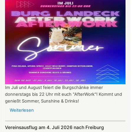
Im Juli und August feiert die Burgschänke immer
donnerstags bis 22 Uhr mit euch "AfterWork"! Kommt und
genießt Sommer, Sunshine & Drinks!
Weiterlesen
über
Im
Juli
Vereinsausflug am 4. Juli 2026 nach Freiburg
und