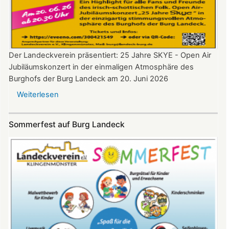
Der Landeckverein präsentiert: 25 Jahre SKYE - Open Air
Jubiläumskonzert in der einmaligen Atmosphäre des
Burghofs der Burg Landeck am 20. Juni 2026
Weiterlesen
über
SKYE
Konzert
Sommerfest auf Burg Landeck
auf
Burg
Landeck
am
20.
Juni
2026
ab
20:30