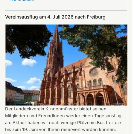
Im
Juli
Vereinsausflug am 4. Juli 2026 nach Freiburg
und
August
auf
der
Burg:
After
Work
donnerstags
bis
22:00
Uhr
Der Landeckverein Klingenmünster bietet seinen
Mitgliedern und FreundInnen wieder einen Tagesausflug
an. Aktuell haben wir noch wenige Plätze im Bus frei, die
bis zum 19. Juni von Ihnen reserviert werden können.