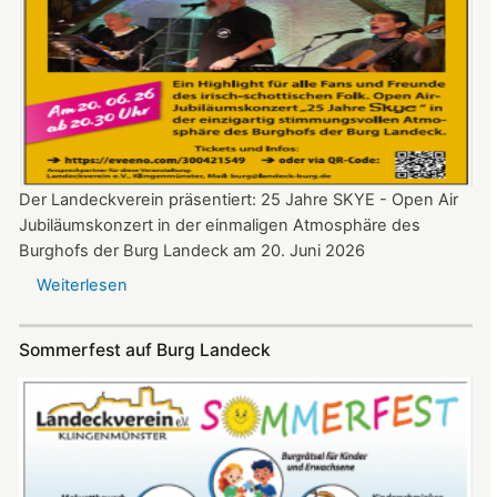
Der Landeckverein präsentiert: 25 Jahre SKYE - Open Air
Jubiläumskonzert in der einmaligen Atmosphäre des
Burghofs der Burg Landeck am 20. Juni 2026
Weiterlesen
über
SKYE
Konzert
Sommerfest auf Burg Landeck
auf
Burg
Landeck
am
20.
Juni