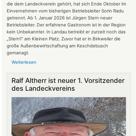
2026
die dem Landeckverein gehört, hat sich Ende Oktober im
Einvernehmen vom bisherigen Betriebsleiter Sorin Radu
getrennt. Ab 1. Januar 2026 ist Jürgen Stern neuer
Betriebsleiter. Der erfahrene Gastronom ist in der Region
kein Unbekannter. In Landau betreibt er zurzeit noch das
„Stern‘l“ am Kleinen Platz. Zuvor hat er in Birkweiler die
große Außenbewirtschaftung am Keschdebusch
gemanagt.
Weiterlesen
über
Gastronomie
auf
Ralf Altherr ist neuer 1. Vorsitzender
Burg
des Landeckvereins
Landeck:
Jürgen
Stern
neuer
Betriebsleiter