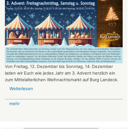
Von Freitag, 12. Dezember bis Sonntag, 14. Dezember
laden wir Euch wie jedes Jahr am 3. Advent herzlich ein
zum Mittelalterlichen Weihnachtsmarkt auf Burg Landeck.
Weiterlesen
über
Mittelalterlicher
Weihnachtsmarkt
mehr
auf
der
Burg
Landeck