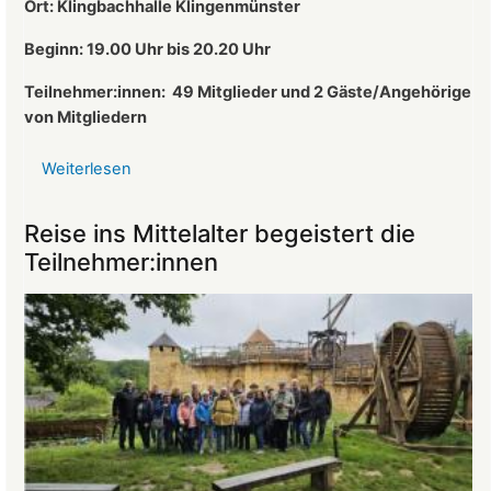
Ort: Klingbachhalle Klingenmünster
Vorsitzender
des
Beginn: 19.00 Uhr bis 20.20 Uhr
Landeckvereins
Teilnehmer:innen:
49 Mitglieder und 2 Gäste/Angehörige
von Mitgliedern
Weiterlesen
über
Protokoll
der
Reise ins Mittelalter begeistert die
Mitgliederversammlung
Teilnehmer:innen
vom
26.03.2025