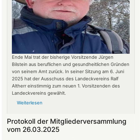
Ende Mai trat der bisherige Vorsitzende Jürgen
Bilstein aus beruflichen und gesundheitlichen Gründen
von seinem Amt zurück. In seiner Sitzung am 6. Juni
2025 hat der Ausschuss des Landeckvereins Ralf
Altherr einstimmig zum neuen 1. Vorsitzenden des
Landeckvereins gewählt.
Weiterlesen
über
Ralf
Altherr
Protokoll der Mitgliederversammlung
ist
vom 26.03.2025
neuer
1.