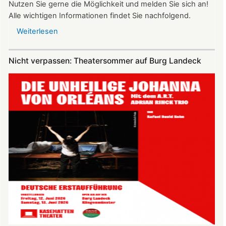
Nutzen Sie gerne die Möglichkeit und melden Sie sich an!
Alle wichtigen Informationen findet Sie nachfolgend.
Weiterlesen
über
Vereinsausflug
am
Nicht verpassen: Theatersommer auf Burg Landeck
4.
Juli
2026
nach
Freiburg