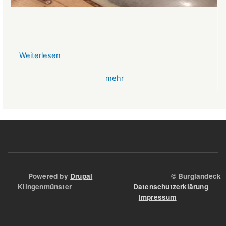
Weiterlesen
über
VR-
mehr
Bank
Glücksbringer
Skelett
im
Angstloch
Powered by
Drupal
© Burglandeck
Klingenmünster
Datenschutzerklärung
Impressum