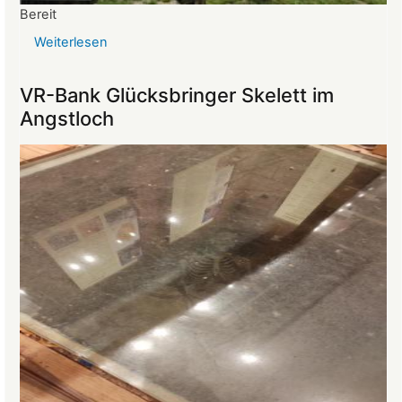
Bereit
Weiterlesen
über
Reise
ins
VR-Bank Glücksbringer Skelett im
Mittelalter
Angstloch
begeistert
die
Teilnehmer:innen