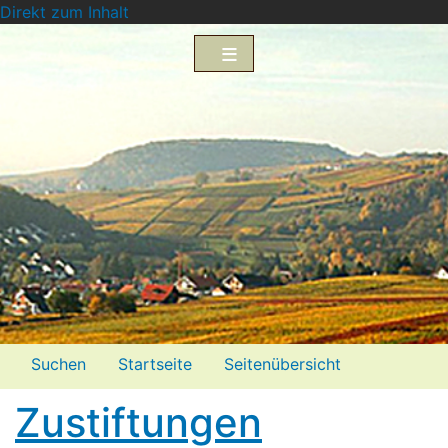
Direkt zum Inhalt
Menü2
Suchen
Startseite
Seitenübersicht
Impressum
Datenschutzerklärung
Zustiftungen